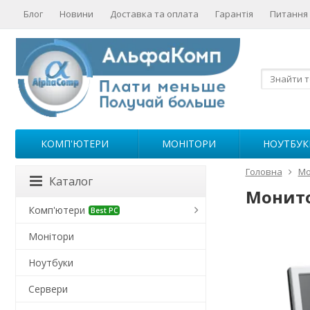
Блог
Новини
Доставка та оплата
Гарантія
Питання 
КОМП'ЮТЕРИ
МОНІТОРИ
НОУТБУК
Головна
Мо
Каталог
Монитор
Комп'ютери
Best PC
Монітори
Ноутбуки
Сервери