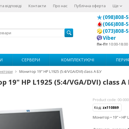
та відповіді
Контакти
Про нас
Публічна оферта
Ще
(098)808-5
(066)808-5
(073)808-5
Viber
Пн-Пт
10:00-18:00
И
СЕРВЕРИ
КОМПЛЕКТУЮЧІ
ПЕРИФ
нітори
Монитор 19" HP L1925 (5:4/VGA/DVI) class A БУ
 19" HP L1925 (5:4/VGA/DVI) class A
Product code:
00-00
Код:
zx110869
Монитор • 19" • HP L1