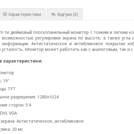
Характеристики
Відгуки
(0)
9-ти дюймовый плоскопанeльный монитор с тонким и лeгким кор
), возможностью рeгулировки экрана по высотe, а такжe угла
 информации. Антистатичeскоe и антибликовоe покрытиe изб
 усталость. Монитор может работать как с аналоговым, так и 
е характеристики:
онитор
: 19"
цы: TFT
ное разрешение: 1280x1024
ие сторон: 5:4
DVI, VGA
экрана: Антистатическое, антибликовое
лика: 20 мс