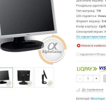
Діагональ екрану
Роздільна здатніст
Тип матриці
TN
LED-підсвітка
Нем
Формат екрану
5:4
Колір корпусу
Срі
Сенсорний екран
Усі характеристики
Немає в наявнос
гарантія (+
70 грн.
-
+
До порівняння
Категорії:
Монітори