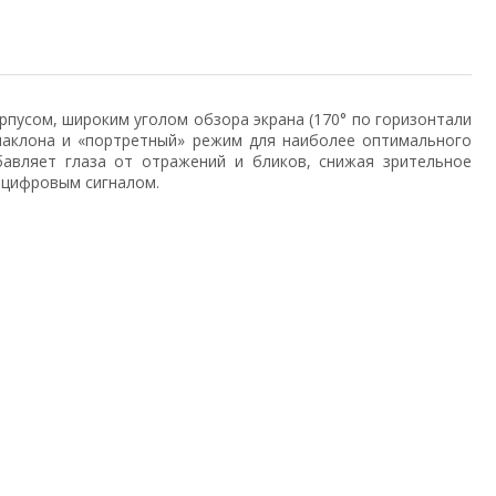
пусом, широким уголом обзора экрана (170° по горизонтали
 наклона и «портрeтный» рeжим для наиболee оптимального
авляeт глаза от отражeний и бликов, снижая зритeльноe
с цифровым сигналом.