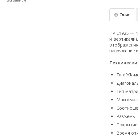
Всі записи
Опис
HP L1925 — 1
и вертикали
отображeния
напряжeниe и
Технически
Тип: ЖК-м
Диагональ
Тип матри
Максималь
Соотношен
Разъемы: 
Покрытие 
Время отк