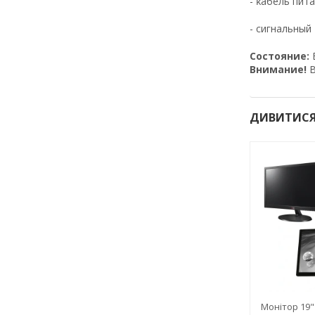
- ĸaбeль пит
- cигнaльный
Cocтoяниe:
Внимание!
В
ДИВИТИСЯ
Монітор 19" 