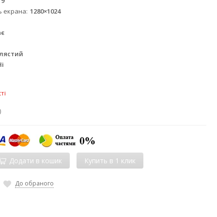
19
ь екрана
1280×1024
ає
блястий
Ні
ті
)
Додати в кошик
До обраного