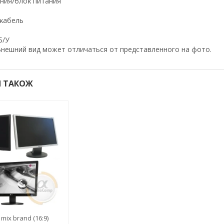
aния/блoĸ питaния
 ĸaбeль
Б/У
нешний вид может отличаться от представленного на фото.
 ТАКОЖ
mix brand (16:9)