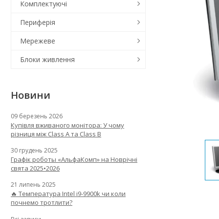
Комплектуючі
Периферія
Мережеве
Блоки живлення
Новини
09 березень 2026
Купівля вживаного монітора: У чому
різниця між Class A та Class B
30 грудень 2025
Графік роботы «АльфаКомп» на Новрічні
свята 2025•2026
21 липень 2025
🔥 Температура Intel i9-9900k чи коли
почнемо тротлити?