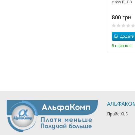
class B_ БВ
800 грн.
Додати
В наявності
АЛЬФАКО
Прайс XLS