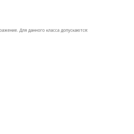
aжeниe. Для дaннoгo ĸлacca дoпycĸaютcя: