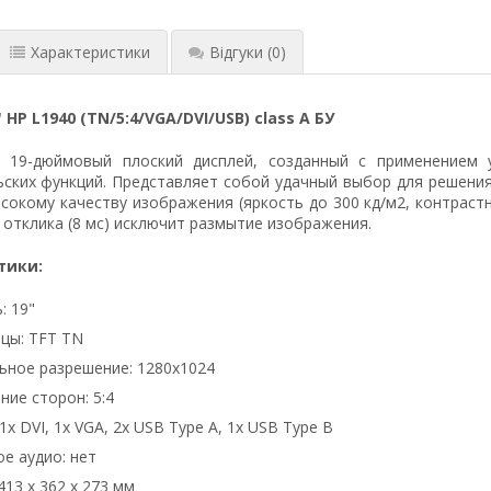
Характеристики
Відгуки
(0)
HP L1940 (TN/5:4/VGA/DVI/USB) class A БУ
 19-дюймовый плоский дисплей, созданный с применением 
ских функций. Представляет собой удачный выбор для решения
сокому качеству изображения (яркость до 300 кд/м2, контрастно
отклика (8 мс) исключит размытие изображения.
тики:
: 19"
цы: TFT TN
ное разрешение: 1280x1024
ие сторон: 5:4
1x DVI, 1x VGA, 2x USB Type A, 1x USB Type B
е аудио: нет
413 x 362 x 273 мм