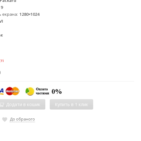
 Packard
19
ь екрана
1280×1024
VI
ає
ті
)
Додати в кошик
До обраного