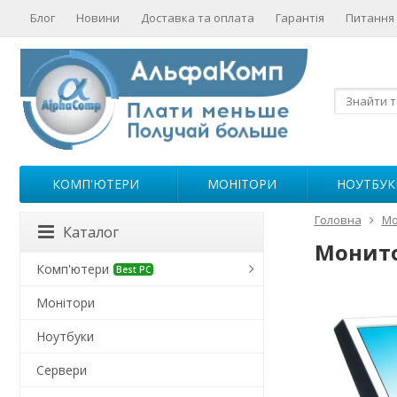
Блог
Новини
Доставка та оплата
Гарантія
Питання 
КОМП'ЮТЕРИ
МОНІТОРИ
НОУТБУК
Головна
Мо
Каталог
Монитор
Комп'ютери
Best PC
Монітори
Ноутбуки
Сервери