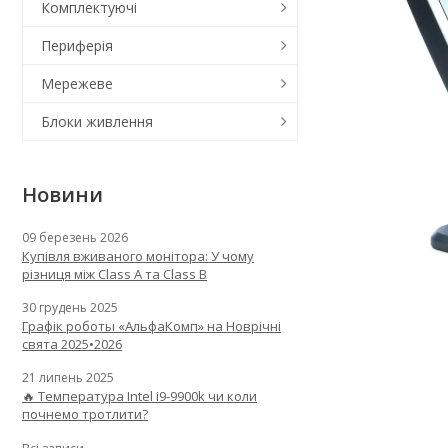
Комплектуючі
Периферія
Мережеве
Блоки живлення
Новини
09 березень 2026
Купівля вживаного монітора: У чому
різниця між Class A та Class B
30 грудень 2025
Графік роботы «АльфаКомп» на Новрічні
свята 2025•2026
21 липень 2025
🔥 Температура Intel i9-9900k чи коли
почнемо тротлити?