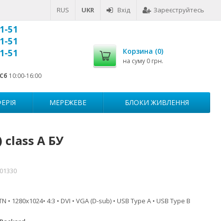
RUS
UKR
Вхід
Зареєструйтесь
1-51
1-51
Корзина (
0
)
1-51
на суму
0 грн.
Сб
10:00-16:00
ЕРІЯ
МЕРЕЖЕВЕ
БЛОКИ ЖИВЛЕННЯ
class A БУ
001330
TN • 1280x1024• 4:3 • DVI • VGA (D-sub) • USB Type A • USB Type B