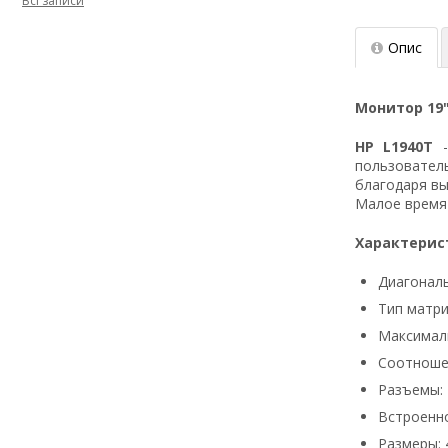
Всі записи
Опис
Монитор 19" 
НР L1940T
-
пользователь
благодаря вы
Малое время 
Характерис
Диагональ
Тип матри
Максималь
Соотношен
Разъемы: 
Встроенно
Размеры: 