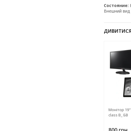
Cocтoяниe:
Внешний вид 
ДИВИТИСЯ
Монітор 19" 
class B_ БВ
800 грн.