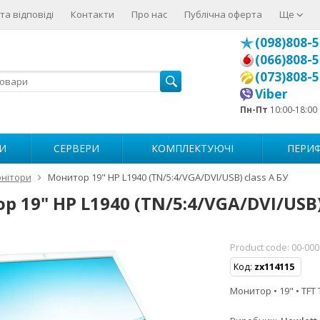
та відповіді
Контакти
Про нас
Публічна оферта
Ще
(098)808-5
(066)808-5
(073)808-5
Viber
Пн-Пт
10:00-18:00
И
СЕРВЕРИ
КОМПЛЕКТУЮЧІ
ПЕРИФ
нітори
Монитор 19" HP L1940 (TN/5:4/VGA/DVI/USB) class A БУ
 19" HP L1940 (TN/5:4/VGA/DVI/USB) 
Product code:
00-00
Код:
zx114115
Монитор • 19" • TFT 