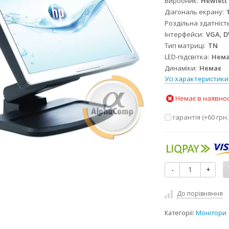
Виробник
Hewlett
Діагональ екрану
Роздільна здатніст
Інтерфейси
VGA, D
Тип матриці
TN
LED-підсвітка
Нем
Динаміки
Немає
Усі характеристики
Немає в наявнос
гарантія (+
60 грн.
-
+
До порівняння
Категорії:
Монітори