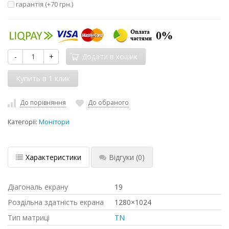
гарантія (+
70 грн.
)
-
+
Додати в кошик
До порівняння
До обраного
Категорії:
Монітори
Характеристики
Відгуки
(0)
Діагональ екрану
19
Роздільна здатність екрана
1280×1024
Тип матриці
TN