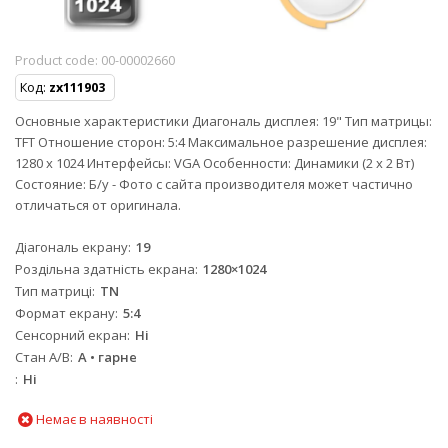
Product code:
00-00002660
Код:
zx111903
Основные характеристики Диагональ дисплея: 19" Тип матрицы:
TFT Отношение сторон: 5:4 Максимальное разрешение дисплея:
1280 x 1024 Интерфейсы: VGA Особенности: Динамики (2 x 2 Вт)
Состояние: Б/у - Фото с сайта производителя может частично
отличаться от оригинала.
Діагональ екрану
19
Роздільна здатність екрана
1280×1024
Тип матриці
TN
Формат екрану
5:4
Сенсорний екран
Ні
Стан A/B
A • гарне
Ні
Немає в наявності