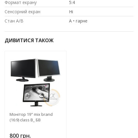
Формат екрану
5:4
Сенсорний екран
Ні
Стан A/B
A • гарне
ДИВИТИСЯ ТАКОЖ
Монітор 19" mix brand
(16:9) class B_ БВ
800 грн.