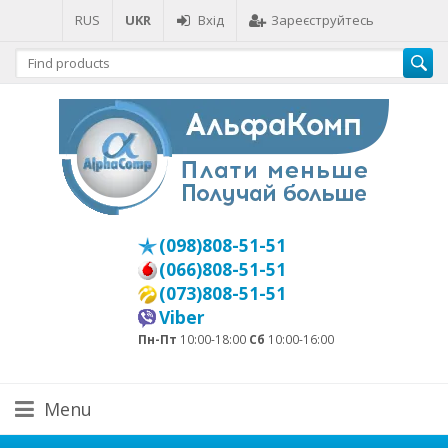
RUS
UKR
Вхід
Зареєструйтесь
(098)808-51-51
(066)808-51-51
(073)808-51-51
Viber
Пн-Пт
10:00-18:00
Сб
10:00-16:00
Menu