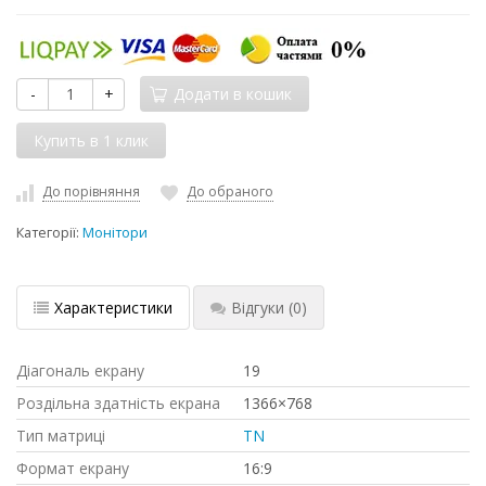
-
+
Додати в кошик
До порівняння
До обраного
Категорії:
Монітори
Характеристики
Відгуки
(0)
Діагональ екрану
19
Роздільна здатність екрана
1366×768
Тип матриці
TN
Формат екрану
16:9