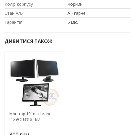
Колір корпусу
Чорний
Стан A/B
A • гарне
Гарантія
6 міс.
ДИВИТИСЯ ТАКОЖ
Монітор 19" mix brand
(16:9) class B_ БВ
800 грн.