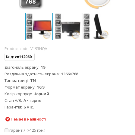
Product code:
V193HQV
Код:
zx112060
Діагональ екрану
19
Роздільна здатність екрана
1366×768
Тип матриці
TN
Формат екрану
16:9
Колір корпусу
Чорний
Стан A/B
A • гарне
Гарантія
6 міс.
Немає в наявності
гарантія (+
125 грн.
)