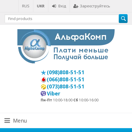
RUS
UKR
Вхід
Зареєструйтесь
(098)808-51-51
(066)808-51-51
(073)808-51-51
Viber
Пн-Пт
10:00-18:00
Сб
10:00-16:00
Menu