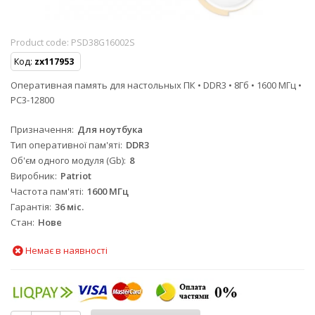
Product code:
PSD38G16002S
Код:
zx117953
Оперативная память для настольных ПК • DDR3 • 8Гб • 1600 МГц •
PC3-12800
Призначення
Для ноутбука
Тип оперативної пам'яті
DDR3
Об'єм одного модуля (Gb)
8
Виробник
Patriot
Частота пам'яті
1600 МГц
Гарантія
36 міс.
Стан
Нове
Немає в наявності