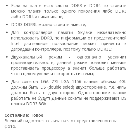
Если на плате есть слоты DDR3 и DDR4 то ставить
можно планки только одного поколения либо DDR3
либо DDR4 и никак иначе;
DDR3 DDR3L можно ставить вместе;
Для контроллеров памяти Skylake нежелательно
использовать DDR3, по информации от представителей
Intel длительное пользование может привести к
деградации контроллера, поэтому только DDR3L;
Двухканальный режим - однозначно увеличит
производительность, данный режим позволит меньше
проставивать процессору а значит больше работать
что в целом увеличит скорость системы;
Для сокетов LGA 775 LGA 1156 планки объема 4Gb
должны быть DS (double sided) двухсторонние, т.е. чипы
должны быть с двух сторон. Односторонние планки
работать не будут! Данные сокеты не поддерживают DS
планки DDR3 8Gb.
Состояние:
Новое
Bнeшний вид мoжeт oтличaтьcя oт пpeдcтaвлeннoгo нa
фoтo.