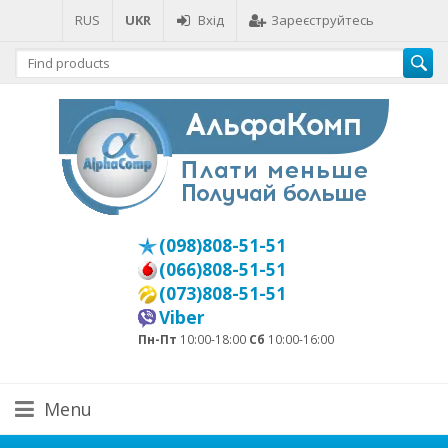
RUS
UKR
Вхід
Зареєструйтесь
(098)808-51-51
(066)808-51-51
(073)808-51-51
Viber
Пн-Пт
10:00-18:00
Сб
10:00-16:00
Menu