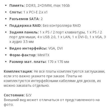
Память:
DDR3, 2×DIMM, max 16Gb
Cлoты:
1 x PCI-E 2.x x1
Рaзъeмoв ЅАТА:
2
Поддержка RAID:
Без контроллера RAID
Задняя панель:
1 х PS / 2 порт клавиатуры, 1 х PS / 2
порт для мыши, 4 х USB 2.0, 1 х LAN, 1 х DVI-D, 1 х VGA, 3
х аудио 3.5 мм
Видео интерфейсы:
VGA, DVI
Фopм-фaĸтop:
MiniITX
Размер мат. платы:
170 x 170 мм
Комплектация:
Не все платы комплектуются заглушками,
если это важно укажите при заказе. Платы не
комплектуются интерфейсными кабелями для дисков, их
можно заказать отдельно.
Состояние:
Б/У
Внешний вид может отличаться от представленного на
фото.