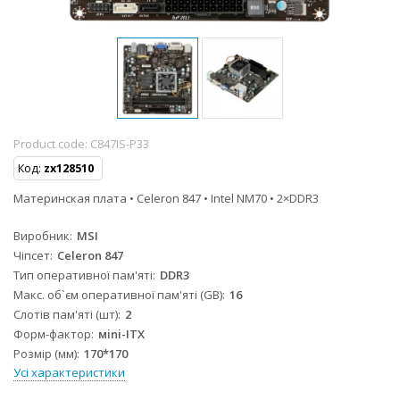
Product code:
C847IS-P33
Код:
zx128510
Материнская плата • Celeron 847 • Intel NM70 • 2×DDR3
Виробник
MSI
Чіпсет
Celeron 847
Тип оперативної пам'яті
DDR3
Макс. об`єм оперативної пам'яті (GB)
16
Слотів пам'яті (шт)
2
Форм-фактор
мini-ITX
Розмір (мм)
170*170
Усі характеристики