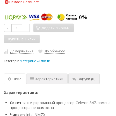
Немає в наявності
-
+
Додати в кошик
До порівняння
До обраного
Категорії:
Материнські плати
Опис
Характеристики
Відгуки
(0)
Характеристики:
Сокет:
интегрированный процессор Celeron 847, замена
процессора невозможна
Чипceт:
Intel NM70