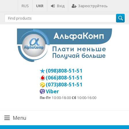
RUS
UKR
Вхід
Зареєструйтесь
(098)808-51-51
(066)808-51-51
(073)808-51-51
Viber
Пн-Пт
10:00-18:00
Сб
10:00-16:00
Menu