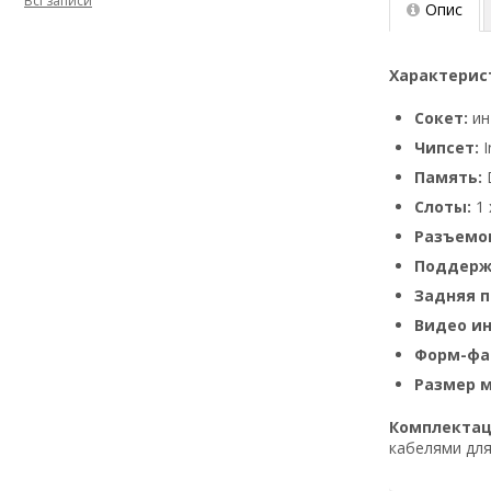
Всі записи
Опис
Характерис
Сокет:
ин
Чипceт:
I
Память:
D
Cлoты:
1 
Рaзъeмoв
Поддержк
Задняя п
Видео и
Фopм-фa
Размер м
Комплектац
кабелями для