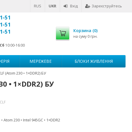
RUS
UKR
Вхід
Зареєструйтесь
1-51
1-51
Корзина (
0
)
1-51
на суму
0 грн.
Сб
10:00-16:00
ЕРІЯ
МЕРЕЖЕВЕ
БЛОКИ ЖИВЛЕННЯ
F (Atom 230 • 1×DDR2) БУ
0 • 1×DDR2) БУ
CLF
 Atom 230 • Intel 945GC • 1×DDR2