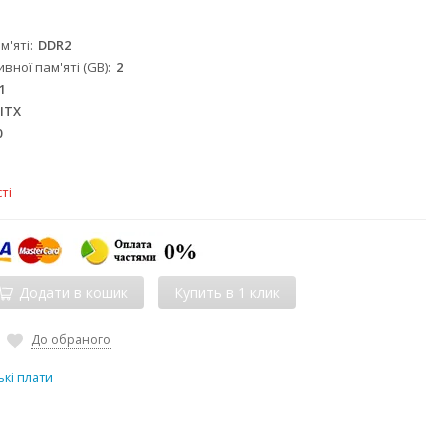
м'яті
DDR2
вної пам'яті (GB)
2
1
-ITX
0
ті
Додати в кошик
До обраного
кі плати