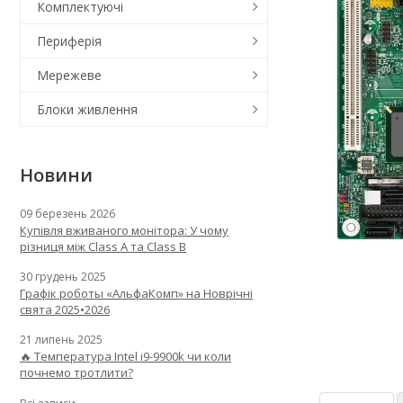
Комплектуючі
Периферія
Мережеве
Блоки живлення
Новини
09 березень 2026
Купівля вживаного монітора: У чому
різниця між Class A та Class B
30 грудень 2025
Графік роботы «АльфаКомп» на Новрічні
свята 2025•2026
21 липень 2025
🔥 Температура Intel i9-9900k чи коли
почнемо тротлити?