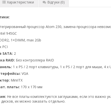
Характеристики
Відгуки
(0)
тики:
тегрированный процессор Atom 230, замена процессора невозм
ntel 945GC
DR2, 1×DIMM, max 2Gb
x PCI
 ЅАТА:
2
а RAID:
Без контроллера RAID
анель:
1 х PS / 2 порт клавиатуры, 1 х PS / 2 порт для мыши, 4 х 
нтерфейсы:
VGA
ĸтop:
MiniITX
ат. платы:
170 x 170 мм
ия:
Не все платы комплектуются заглушками, если это важно у
 дисков, их можно заказать отдельно.