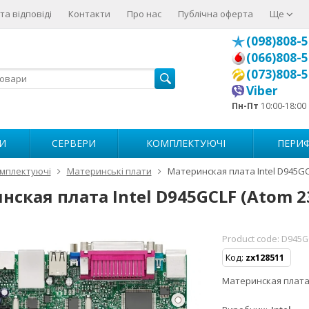
та відповіді
Контакти
Про нас
Публічна оферта
Ще
(098)808-5
(066)808-5
(073)808-5
Viber
Пн-Пт
10:00-18:00
И
СЕРВЕРИ
КОМПЛЕКТУЮЧІ
ПЕРИФ
мплектуючі
Материнські плати
Материнская плата Intel D945GCL
ская плата Intel D945GCLF (Atom 23
Product code:
D945G
Код:
zx128511
Материнская плата •