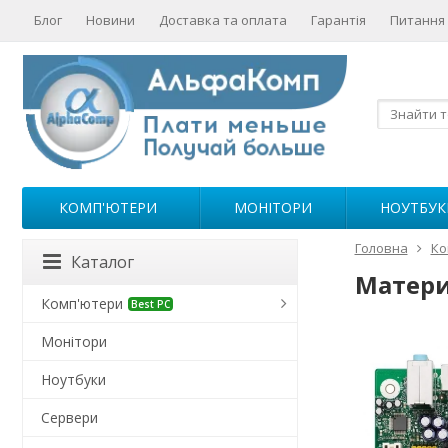
Блог
Новини
Доставка та оплата
Гарантія
Питання 
КОМП'ЮТЕРИ
МОНІТОРИ
НОУТБУК
Головна
Ко
Каталог
Материн
Комп'ютери
Best PC
Монітори
Ноутбуки
Сервери