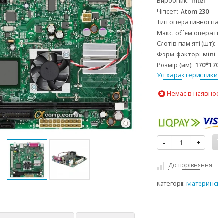
Виробник
Intel
Чіпсет
Atom 230
Тип оперативної па
Макс. об`єм операти
Слотів пам'яті (шт)
Форм-фактор
мini
Розмір (мм)
170*17
Усі характеристики
Немає в наявнос
-
+
До порівняння
Категорії:
Материнсь