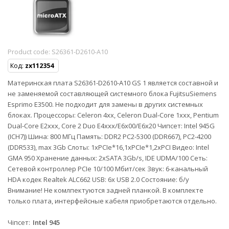
Product code:
S26361-D2610-A10
Код:
zx112354
Материнская плата S26361-D2610-A10 GS 1 является составной и
не заменяемой составляющей системного блока FujitsuSiemens
Esprimo E3500. Не подходит для замены в других системных
блоках. Процессоры: Celeron 4xx, Celeron Dual-Core 1xxx, Pentium
Dual-Core E2xxx, Core 2 Duo E4xxx/E6x00/E6x20 Чипсет: Intel 945G
(ICH7)) Шина: 800 МГц Память: DDR2 PC2-5300 (DDR667), PC2-4200
(DDR533), max 3Gb Слоты: 1xPCIe*16,1xPCIe*1,2xPCI Видео: Intel
GMA 950 Хранение данных: 2xSATA 3Gb/s, IDE UDMA/100 Сеть:
Сетевой контроллер PCIe 10/100 Мбит/сек Звук: 6-канальный
HDA кодек Realtek ALC662 USB: 6x USB 2.0 Состояние: б/у
Внимание! Не комлпектуются задней планкой. В комплекте
только плата, интерфейсные кабеля приобретаются отдельно.
Чіпсет
Intel 945