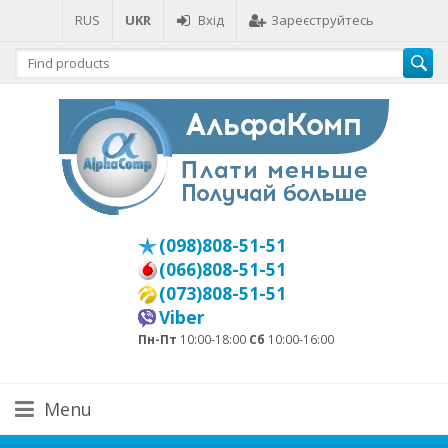
RUS
UKR
Вхід
Зареєструйтесь
(098)808-51-51
(066)808-51-51
(073)808-51-51
Viber
Пн-Пт
10:00-18:00
Сб
10:00-16:00
Menu