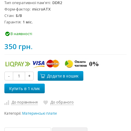
Тип оперативної пам'яті
DDR2
Форм-фактор
microATX
Стан
Б/B
Гарантія
1 міс.
В наявності
350 грн.
-
+
Додати в кошик
До порівняння
До обраного
Категорії:
Материнські плати