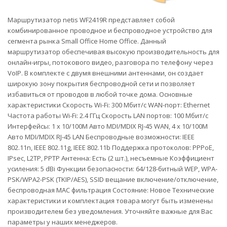
Маршрутизатор netis WF2419R представляет собой
комбинированное проводное и беспроводное устройство для
сегмента рынка Small Office Home Office. Данный
маршрутизатор обеспечивая высокую производительность для
онлайн-игры, потокового видео, разговора по телефону через
VoIP. В комплекте с двумя внешними антеннами, он создает
широкую зону покрытия беспроводной сети и позволяет
избавиться от проводов в любой точке дома. Основные
характеристики Скорость Wi-Fi: 300 Мбит/с WAN-порт: Ethernet
Частота работы Wi-Fi: 2.4 ГГц Скорость LAN портов: 100 Мбит/с
Интерфейсы: 1 x 10/100M Авто MDI/MDIX RJ-45 WAN, 4 x 10/100M
Авто MDI/MDIX RJ-45 LAN Беспроводные возможности: IEEE
802.11n, IEEE 802.11g, IEEE 802.11b Поддержка протоколов: PPPoE,
IPsec, L2TP, PPTP Антенна: Есть (2 шт.), несъемные Коэффициент
усиления: 5 dBi Функции безопасности: 64/128-битный WEP, WPA-
PSK/WPA2-PSK (TKIP/AES), SSID вещание включение/отключение,
беспроводная MAC фильтрация Состояние: Новое Технические
характеристики и комплектация товара могут быть изменены
производителем без уведомления. Уточняйте важные для Вас
параметры у наших менеджеров.