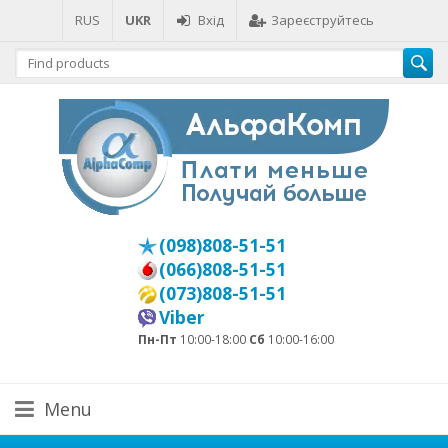
RUS
UKR
Вхід
Зареєструйтесь
(098)808-51-51
(066)808-51-51
(073)808-51-51
Viber
Пн-Пт
10:00-18:00
Сб
10:00-16:00
Menu