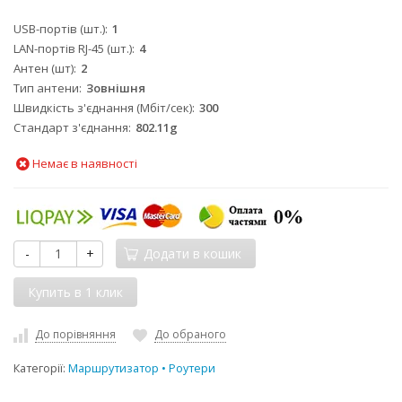
USB-портів (шт.)
1
LAN-портів RJ-45 (шт.)
4
Антен (шт)
2
Тип антени
Зовнішня
Швидкість з'єднання (Мбіт/сек)
300
Стандарт з'єднання
802.11g
Немає в наявності
-
+
Додати в кошик
До порівняння
До обраного
Категорії:
Маршрутизатор • Роутери