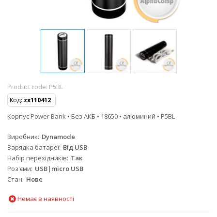
Product code:
P5BL
Код:
zx110412
Корпус Power Bank • Без АКБ • 18650 • алюминий • P5BL
Виробник
Dynamode
Зарядка батареї
Від USB
Набір перехідників
Так
Роз'єми
USB|micro USB
Стан
Нове
Немає в наявності