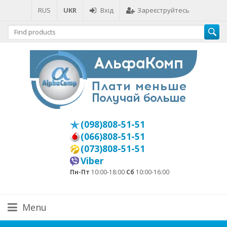
RUS
UKR
Вхід
Зареєструйтесь
(098)808-51-51
(066)808-51-51
(073)808-51-51
Viber
Пн-Пт
10:00-18:00
Сб
10:00-16:00
Menu