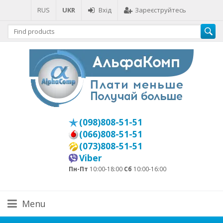
RUS
UKR
Вхід
Зареєструйтесь
(098)808-51-51
(066)808-51-51
(073)808-51-51
Viber
Пн-Пт
10:00-18:00
Сб
10:00-16:00
Menu