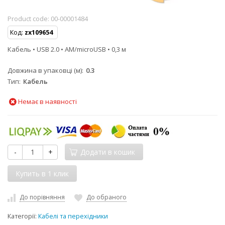
Product code:
00-00001484
Код:
zx109654
Кабель • USB 2.0 • AM/microUSB • 0,3 м
Довжина в упаковці (м)
0.3
Тип
Кабель
Немає в наявності
-
+
Додати в кошик
До порівняння
До обраного
Категорії:
Кабелі та перехідники