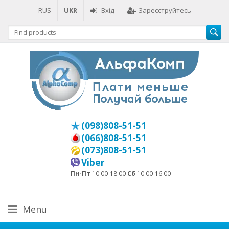
RUS
UKR
Вхід
Зареєструйтесь
(098)808-51-51
(066)808-51-51
(073)808-51-51
Viber
Пн-Пт
10:00-18:00
Сб
10:00-16:00
Menu