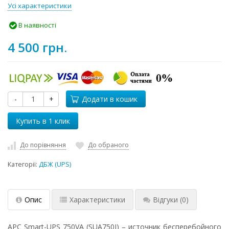
Усі характеристики
В наявності
4 500 грн.
-
+
Додати в кошик
До порівняння
До обраного
Категорії:
ДБЖ (UPS)
Опис
Характеристики
Відгуки
(0)
APC Smart-UPS 750VA (SUA750I) – источник бесперебойного