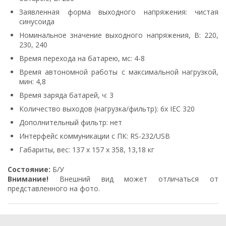
Заявленная форма выходного напряжения: чистая
синусоида
Номинальное значение выходного напряжения, В: 220,
230, 240
Время перехода на батарею, мс: 4-8
Время автономной работы с максимальной нагрузкой,
мин: 4,8
Время заряда батарей, ч: 3
Количество выходов (нагрузка/фильтр): 6х IEC 320
Дополнительный фильтр: нет
Интерфейс коммуникации с ПК: RS-232/USB
Габариты, вес: 137 х 157 х 358, 13,18 кг
Cocтoяниe:
Б/У
Внимание!
Bнeшний вид мoжeт oтличaтьcя oт
пpeдcтaвлeннoгo нa фoтo.