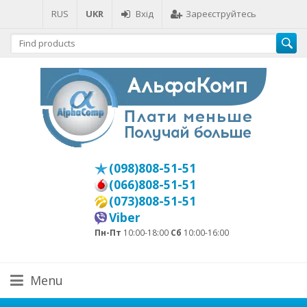
RUS
UKR
Вхід
Зареєструйтесь
(098)808-51-51
(066)808-51-51
(073)808-51-51
Viber
Пн-Пт
10:00-18:00
Сб
10:00-16:00
Menu