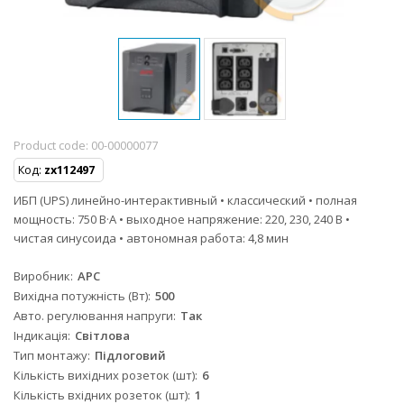
Product code:
00-00000077
Код:
zx112497
ИБП (UPS) линейно-интерактивный • классический • полная
мощность: 750 В·А • выходное напряжение: 220, 230, 240 В •
чистая синусоида • автономная работа: 4,8 мин
Виробник
APC
Вихідна потужність (Вт)
500
Авто. регулювання напруги
Так
Індикація
Світлова
Тип монтажу
Підлоговий
Кількість вихідних розеток (шт)
6
Кількість вхідних розеток (шт)
1