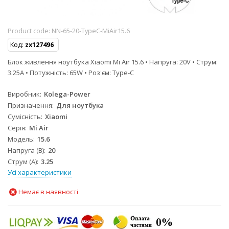
Product code:
NN-65-20-TypeC-MiAir15.6
Код:
zx127496
Блок живлення ноутбука Xiaomi Mi Air 15.6 • Напруга: 20V • Струм:
3.25A • Потужність: 65W • Роз'єм: Type-C
Виробник
Kolega-Power
Призначення
Для ноутбука
Сумісність
Xiaomi
Серія
Mi Air
Модель
15.6
Напруга (В)
20
Струм (А)
3.25
Усі характеристики
Немає в наявності