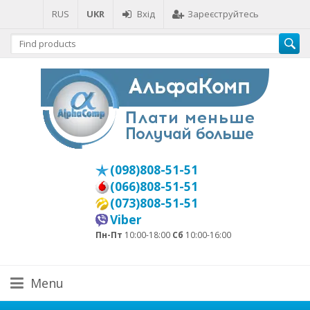
RUS
UKR
Вхід
Зареєструйтесь
(098)808-51-51
(066)808-51-51
(073)808-51-51
Viber
Пн-Пт
10:00-18:00
Сб
10:00-16:00
Menu