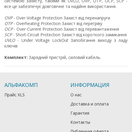
системою захисту, такими як UVLO, OVP, OTP, OCP, SCP -
все це забезпечує довговічне та надійне використання.
OVP
- Over-Voltage Protection Захист від перенапруги
OTP
- Overheating Protection Захист від перегріву
OCP
- Over-Current Protection Захист від перевантаження
SCP
- Short-Circuit Protection Захист від короткого замикання
UVLO
- Under Voltage LockOut Запобігання виходу з ладу
ключів
Комплект:
Зарядний пристрій, силовий кабель.
АЛЬФАКОМП
ИНФОРМАЦИЯ
Прайс XLS
О нас
Доставка и оплата
Гарантия
Контакты
Публичная оферта