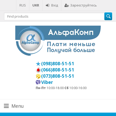
RUS
UKR
Вхід
Зареєструйтесь
(098)808-51-51
(066)808-51-51
(073)808-51-51
Viber
Пн-Пт
10:00-18:00
Сб
10:00-16:00
Menu