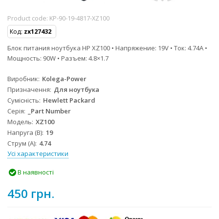
Product code:
KP-90-19-4817-XZ100
Код:
zx127432
Блок питания ноутбука HP XZ100 • Напряжение: 19V • Ток: 4.74A •
Мощность: 90W • Разъем: 4.8×1.7
Виробник
Kolega-Power
Призначення
Для ноутбука
Сумісність
Hewlett Packard
Серія
_Part Number
Модель
XZ100
Напруга (В)
19
Струм (А)
4.74
Усі характеристики
В наявності
450 грн.