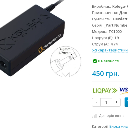
Виробник
Kolega-
Призначення
Для
Сумісність
Hewlett
Серія
_Part Numbe
Модель
TC1000
Напруга (В)
19
Струм (А)
4.74
Усі характеристики
В наявності
450 грн.
-
+
До порівняння
Категорії:
Блоки жив