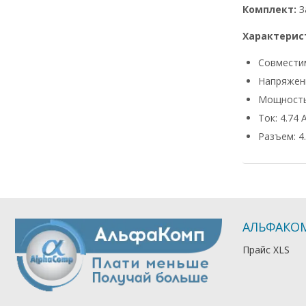
Комплект:
З
Характерис
Совмести
Напряжени
Мощность
Ток: 4.74 
Разъем: 4.
АЛЬФАКО
Прайс XLS