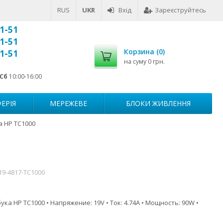
RUS
UKR
Вхід
Зареєструйтесь
1-51
1-51
Корзина (
0
)
1-51
на суму
0 грн.
Сб
10:00-16:00
ЕРІЯ
МЕРЕЖЕВЕ
БЛОКИ ЖИВЛЕННЯ
а HP TC1000
19-4817-TC1000
ка HP TC1000 • Напряжение: 19V • Ток: 4.74A • Мощность: 90W •