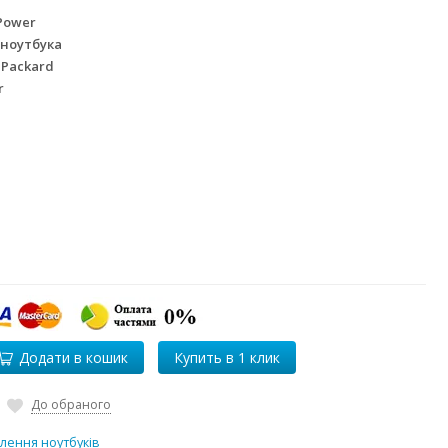
Power
 ноутбука
 Packard
r
Додати в кошик
До обраного
лення ноутбуків