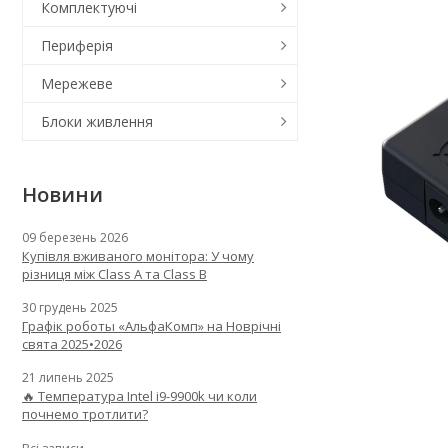
Комплектуючі
Периферія
Мережеве
Блоки живлення
Новини
09 березень 2026
Купівля вживаного монітора: У чому
різниця між Class A та Class B
30 грудень 2025
Графік роботы «АльфаКомп» на Новрічні
свята 2025•2026
21 липень 2025
🔥 Температура Intel i9-9900k чи коли
почнемо тротлити?