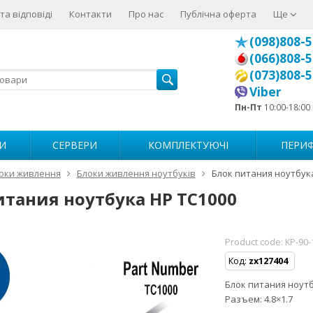
та відповіді
Контакти
Про нас
Публічна оферта
Ще
(098)808-5
(066)808-5
(073)808-5
Viber
Пн-Пт
10:00-18:00
И
СЕРВЕРИ
КОМПЛЕКТУЮЧІ
ПЕРИФ
оки живлення
Блоки живлення ноутбуків
Блок питания ноутбук
итания ноутбука HP TC1000
Product code:
KP-90-
Код:
zx127404
Блок питания ноутбу
Разъем: 4.8×1.7