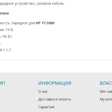
арядное устройство, силовой кабель.
тики
мость: Зарядное для
HP TC1000
е: 19 В
: 90 Вт
А
8 × 1.7
МП
ИНФОРМАЦИЯ
ВЛАС
О нас
Мої за
Доставка и оплата
My prof
Гарантия