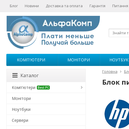
Блог
Новини
Доставка та оплата
Гарантія
Питання 
КОМП'ЮТЕРИ
МОНІТОРИ
НОУТБУК
Головна
Бл
Каталог
Блок п
Комп'ютери
Best PC
Монітори
Ноутбуки
Сервери