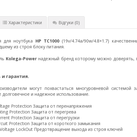
Характеристики
Відгуки
(0)
я для ноутбука
HP TC1000
(19v/4.74a/90w/4.8×1.7) качестве
шему из строя блоку питания.
ель
Kolega-Power
надежный бренд которому можно доверять, 
 и гарантия.
оизводители могут похвастаться многуровневой системой з
 долговечное и надежное использование.
ltage Protection Защита от перенапряжения
ting Protection Защита от перегрева
rrent Protection Защита от перегрузки
ircuit Protection Защита от короткого замыкания
 Voltage LockOut Предотвращение выхода из строя ключей