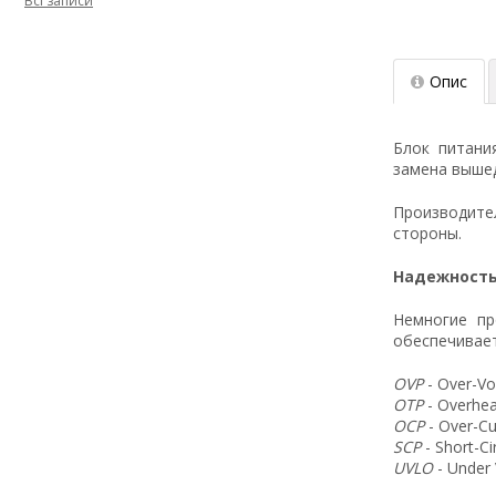
Всі записи
Опис
Блок питани
замена вышед
Производит
стороны.
Надежность
Немногие пр
обеспечивает
OVP
- Over-Vo
OTP
- Overhea
OCP
- Over-Cu
SCP
- Short-C
UVLO
- Under