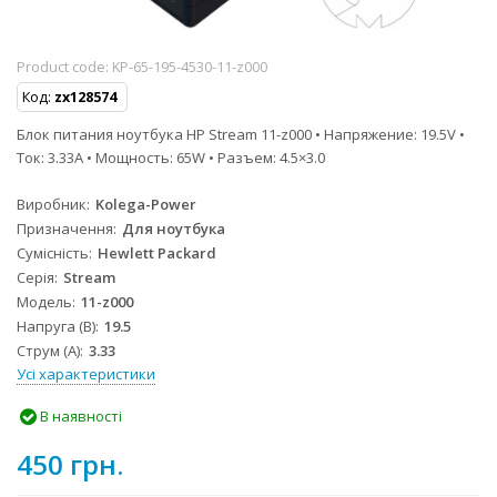
Product code:
KP-65-195-4530-11-z000
Код:
zx128574
Блок питания ноутбука HP Stream 11-z000 • Напряжение: 19.5V •
Ток: 3.33A • Мощность: 65W • Разъем: 4.5×3.0
Виробник
Kolega-Power
Призначення
Для ноутбука
Сумісність
Hewlett Packard
Серія
Stream
Модель
11-z000
Напруга (В)
19.5
Струм (А)
3.33
Усі характеристики
В наявності
450 грн.