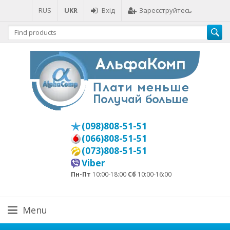
RUS
UKR
Вхід
Зареєструйтесь
(098)808-51-51
(066)808-51-51
(073)808-51-51
Viber
Пн-Пт
10:00-18:00
Сб
10:00-16:00
Menu