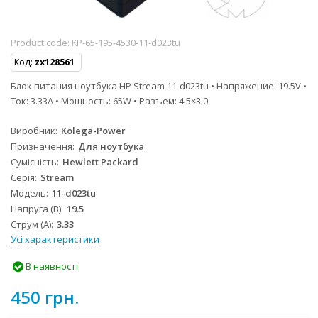
Product code:
KP-65-195-4530-11-d023tu
Код:
zx128561
Блок питания ноутбука HP Stream 11-d023tu • Напряжение: 19.5V •
Ток: 3.33A • Мощность: 65W • Разъем: 4.5×3.0
Виробник
Kolega-Power
Призначення
Для ноутбука
Сумісність
Hewlett Packard
Серія
Stream
Модель
11-d023tu
Напруга (В)
19.5
Струм (А)
3.33
Усі характеристики
В наявності
450 грн.