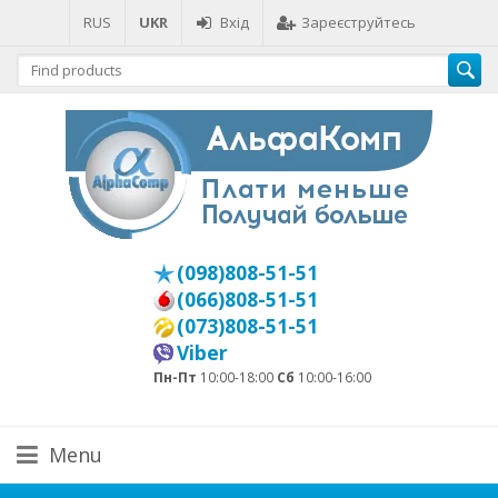
RUS
UKR
Вхід
Зареєструйтесь
(098)808-51-51
(066)808-51-51
(073)808-51-51
Viber
Пн-Пт
10:00-18:00
Сб
10:00-16:00
Menu