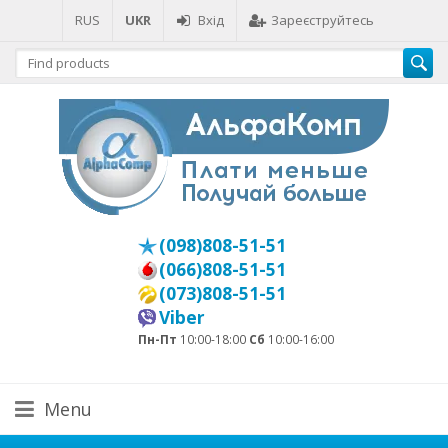
RUS
UKR
Вхід
Зареєструйтесь
(098)808-51-51
(066)808-51-51
(073)808-51-51
Viber
Пн-Пт
10:00-18:00
Сб
10:00-16:00
Menu