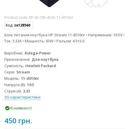
Product code:
KP-65-195-4530-11-d010nr
Код:
zx128560
Блок питания ноутбука HP Stream 11-d010nr • Напряжение: 19.5V •
Ток: 3.33A • Мощность: 65W • Разъем: 4.5×3.0
Виробник
Kolega-Power
Призначення
Для ноутбука
Сумісність
Hewlett Packard
Серія
Stream
Модель
11-d010nr
Напруга (В)
19.5
Струм (А)
3.33
Усі характеристики
В наявності
450 грн.