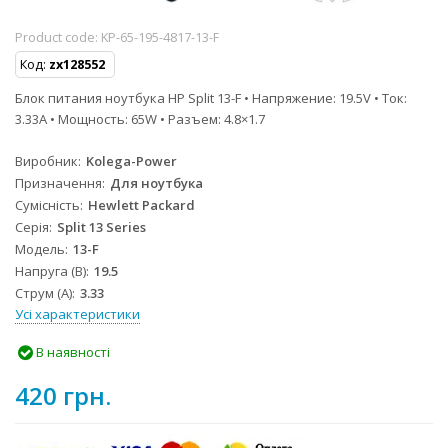
Product code:
KP-65-195-4817-13-F
Код:
zx128552
Блок питания ноутбука HP Split 13-F • Напряжение: 19.5V • Ток:
3.33A • Мощность: 65W • Разъем: 4.8×1.7
Виробник
Kolega-Power
Призначення
Для ноутбука
Сумісність
Hewlett Packard
Серія
Split 13 Series
Модель
13-F
Напруга (В)
19.5
Струм (А)
3.33
Усі характеристики
В наявності
420 грн.