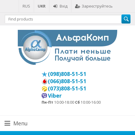
RUS
UKR
Вхід
Зареєструйтесь
(098)808-51-51
(066)808-51-51
(073)808-51-51
Viber
Пн-Пт
10:00-18:00
Сб
10:00-16:00
Menu