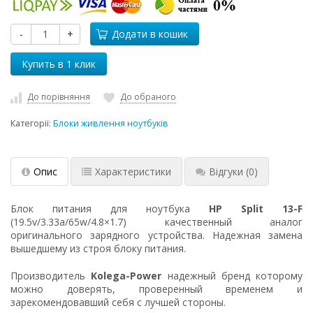
-
+
Додати в кошик
До порівняння
До обраного
Категорії:
Блоки живлення ноутбуків
Опис
Характеристики
Відгуки
(0)
Блок питания для ноутбука
HP Split 13-F
(19.5v/3.33a/65w/4.8×1.7) качественный аналог
оригинального зарядного устройства. Надежная замена
вышедшему из строя блоку питания.
Производитель
Kolega-Power
надежный бренд которому
можно доверять, проверенный временем и
зарекомендовавший себя с лучшей стороны.