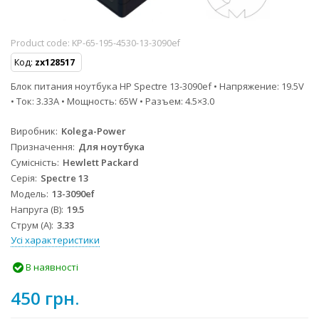
Product code:
KP-65-195-4530-13-3090ef
Код:
zx128517
Блок питания ноутбука HP Spectre 13-3090ef • Напряжение: 19.5V
• Ток: 3.33A • Мощность: 65W • Разъем: 4.5×3.0
Виробник
Kolega-Power
Призначення
Для ноутбука
Сумісність
Hewlett Packard
Серія
Spectre 13
Модель
13-3090ef
Напруга (В)
19.5
Струм (А)
3.33
Усі характеристики
В наявності
450 грн.