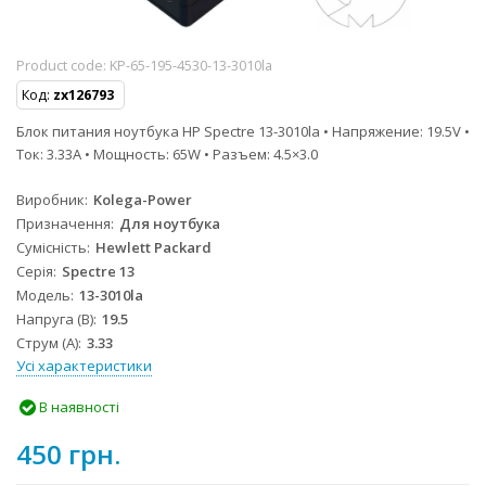
Product code:
KP-65-195-4530-13-3010la
Код:
zx126793
Блок питания ноутбука HP Spectre 13-3010la • Напряжение: 19.5V •
Ток: 3.33A • Мощность: 65W • Разъем: 4.5×3.0
Виробник
Kolega-Power
Призначення
Для ноутбука
Сумісність
Hewlett Packard
Серія
Spectre 13
Модель
13-3010la
Напруга (В)
19.5
Струм (А)
3.33
Усі характеристики
В наявності
450 грн.