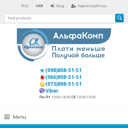
RUS
UKR
Вхід
Зареєструйтесь
(098)808-51-51
(066)808-51-51
(073)808-51-51
Viber
Пн-Пт
10:00-18:00
Сб
10:00-16:00
Menu