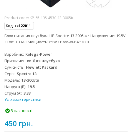
Product code:
KP-65-195-4530-13-3005tu
Код:
zx122011
Блок питания ноутбука HP Spectre 13-3005tu • Напряжение: 19.5V
• Ток: 3.33A • Мощность: 65W • Разъем: 4.5×3.0
Виробник
Kolega-Power
Призначення
Для ноутбука
Сумісність
Hewlett Packard
Серія
Spectre 13
Модель
13-3005tu
Напруга (В)
19.5
Струм (А)
3.33
Усі характеристики
В наявності
450 грн.