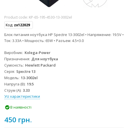
Product code:
KP-65-195-4530-13-3002el
Код:
zx122029
Блок питания ноутбука HP Spectre 13-3002el • Напряжение: 19.5V •
Ток: 3.33A • Мощность: 65W • Разъем: 4.5×3.0
Виробник
Kolega-Power
Призначення
Для ноутбука
Сумісність
Hewlett Packard
Серія
Spectre 13
Модель
13-3002el
Напруга (В)
19.5
Струм (А)
3.33
Усі характеристики
В наявності
450 грн.