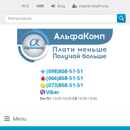
RUS
UKR
Вхід
Зареєструйтесь
(098)808-51-51
(066)808-51-51
(073)808-51-51
Viber
Пн-Пт
10:00-18:00
Сб
10:00-16:00
Menu