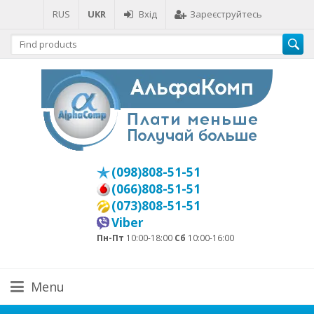
RUS
UKR
Вхід
Зареєструйтесь
(098)808-51-51
(066)808-51-51
(073)808-51-51
Viber
Пн-Пт
10:00-18:00
Сб
10:00-16:00
Menu