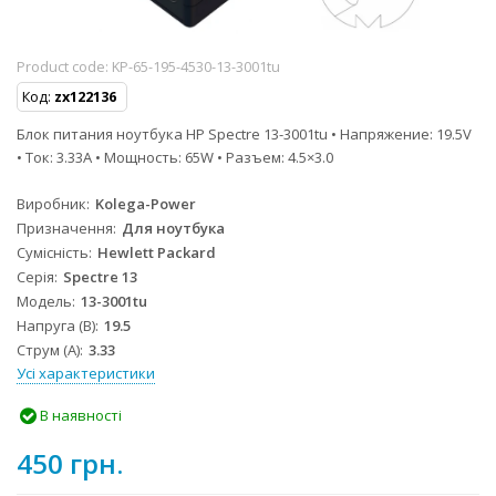
Product code:
KP-65-195-4530-13-3001tu
Код:
zx122136
Блок питания ноутбука HP Spectre 13-3001tu • Напряжение: 19.5V
• Ток: 3.33A • Мощность: 65W • Разъем: 4.5×3.0
Виробник
Kolega-Power
Призначення
Для ноутбука
Сумісність
Hewlett Packard
Серія
Spectre 13
Модель
13-3001tu
Напруга (В)
19.5
Струм (А)
3.33
Усі характеристики
В наявності
450 грн.