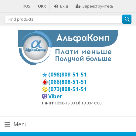
RUS
UKR
Вхід
Зареєструйтесь
(098)808-51-51
(066)808-51-51
(073)808-51-51
Viber
Пн-Пт
10:00-18:00
Сб
10:00-16:00
Menu