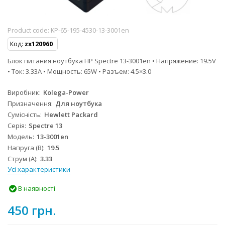
Product code:
KP-65-195-4530-13-3001en
Код:
zx120960
Блок питания ноутбука HP Spectre 13-3001en • Напряжение: 19.5V
• Ток: 3.33A • Мощность: 65W • Разъем: 4.5×3.0
Виробник
Kolega-Power
Призначення
Для ноутбука
Сумісність
Hewlett Packard
Серія
Spectre 13
Модель
13-3001en
Напруга (В)
19.5
Струм (А)
3.33
Усі характеристики
В наявності
450 грн.