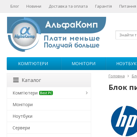
Блог
Новини
Доставка та оплата
Гарантія
Питання 
КОМП'ЮТЕРИ
МОНІТОРИ
НОУТБУК
Головна
Бл
Каталог
Блок п
Комп'ютери
Best PC
Монітори
Ноутбуки
Сервери