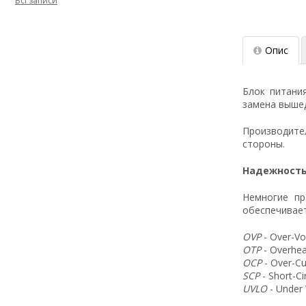
Всі записи
Опис
Блок питани
замена вышед
Производит
стороны.
Надежность
Немногие пр
обеспечивает
OVP
- Over-Vo
OTP
- Overhea
OCP
- Over-Cu
SCP
- Short-C
UVLO
- Under