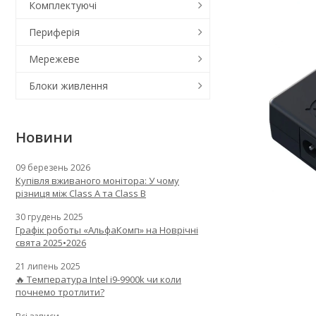
Комплектуючі
Периферія
Мережеве
Блоки живлення
Новини
09 березень 2026
Купівля вживаного монітора: У чому
різниця між Class A та Class B
30 грудень 2025
Графік роботы «АльфаКомп» на Новрічні
свята 2025•2026
21 липень 2025
🔥 Температура Intel i9-9900k чи коли
почнемо тротлити?