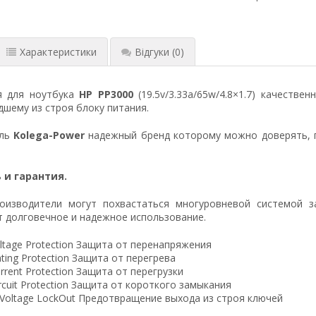
Характеристики
Відгуки
(0)
я для ноутбука
HP PP3000
(19.5v/3.33a/65w/4.8×1.7) качестве
шему из строя блоку питания.
ель
Kolega-Power
надежный бренд которому можно доверять, 
 и гарантия.
оизводители могут похвастаться многуровневой системой з
 долговечное и надежное использование.
ltage Protection Защита от перенапряжения
ting Protection Защита от перегрева
rrent Protection Защита от перегрузки
ircuit Protection Защита от короткого замыкания
 Voltage LockOut Предотвращение выхода из строя ключей