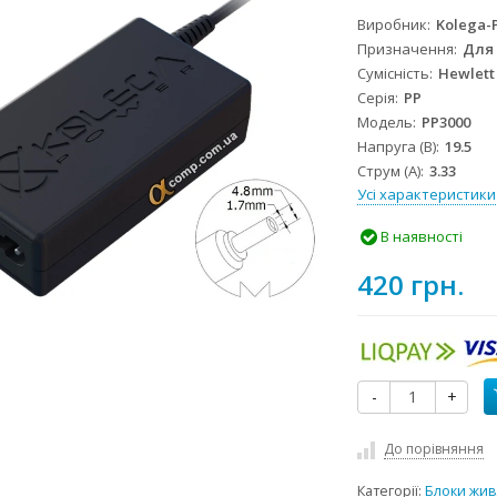
Виробник
Kolega-
Призначення
Для
Сумісність
Hewlett
Серія
PP
Модель
PP3000
Напруга (В)
19.5
Струм (А)
3.33
Усі характеристики
В наявності
420 грн.
-
+
До порівняння
Категорії:
Блоки жив