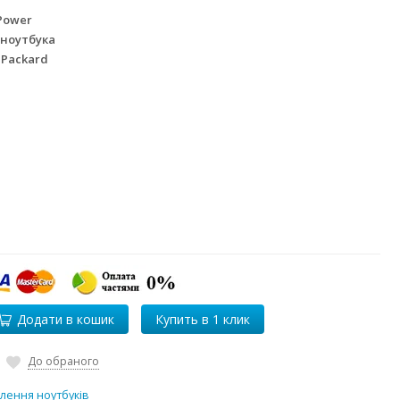
Power
 ноутбука
 Packard
Додати в кошик
До обраного
лення ноутбуків