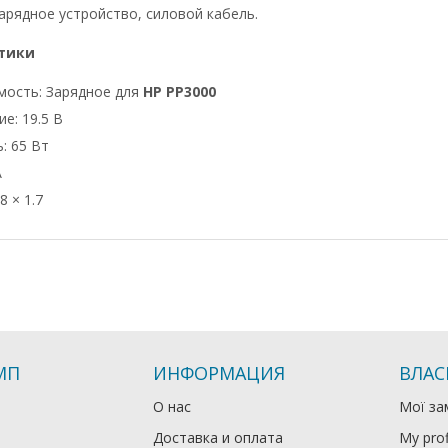
арядное устройство, силовой кабель.
тики
мость: Зарядное для
HP PP3000
е: 19.5 В
: 65 Вт
А
8 × 1.7
МП
ИНФОРМАЦИЯ
ВЛАС
О нас
Мої за
Доставка и оплата
My prof