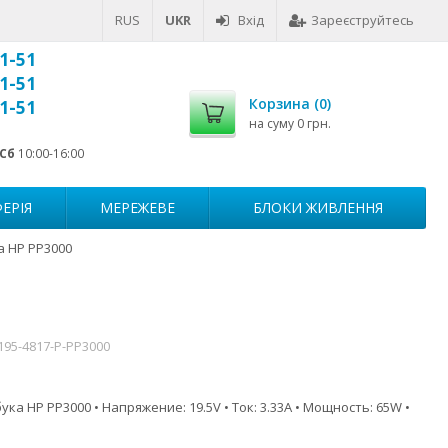
RUS
UKR
Вхід
Зареєструйтесь
1-51
1-51
Корзина (
0
)
1-51
на суму
0 грн.
Сб
10:00-16:00
ЕРІЯ
МЕРЕЖЕВЕ
БЛОКИ ЖИВЛЕННЯ
а HP PP3000
195-4817-P-PP3000
ка HP PP3000 • Напряжение: 19.5V • Ток: 3.33A • Мощность: 65W •