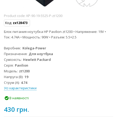
Product code:
KP-90-19-5525-P-zt1200
Код:
zx128473
Блок питания ноутубка HP Pavilion zt1200 • Напряжение: 19V •
Ток: 4.74A • Мощность: 90W • Разъем: 5.5×2.5
Виробник
Kolega-Power
Призначення
Для ноутбука
Сумісність
Hewlett Packard
Серія
Pavilion
Модель
zt1200
Напруга (В)
19
Струм (А)
4.74
Усі характеристики
В наявності
430 грн.