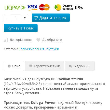
-
+
Додати в кошик
До порівняння
До обраного
Категорії:
Блоки живлення ноутбуків
Опис
Характеристики
Відгуки
(0)
Блок питания для ноутбука
HP Pavilion zt1200
(19v/4.74a/90w/5.5×2.5) качественный аналог оригинального
зарядного устройства. Надежная замена вышедшему из
строя блоку питания.
Производитель
Kolega-Power
надежный бренд которому
можно доверять, проверенный временем и