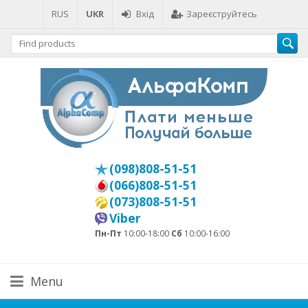
RUS
UKR
Вхід
Зареєструйтесь
(098)808-51-51
(066)808-51-51
(073)808-51-51
Viber
Пн-Пт
10:00-18:00
Сб
10:00-16:00
Menu