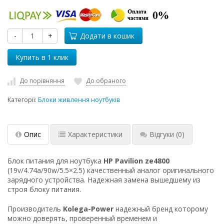
-
+
Додати в кошик
До порівняння
До обраного
Категорії:
Блоки живлення ноутбуків
Опис
Характеристики
Відгуки
(0)
Блок питания для ноутбука
HP Pavilion ze4800
(19v/4.74a/90w/5.5×2.5) качественный аналог оригинального
зарядного устройства. Надежная замена вышедшему из
строя блоку питания.
Производитель
Kolega-Power
надежный бренд которому
можно доверять, проверенный временем и