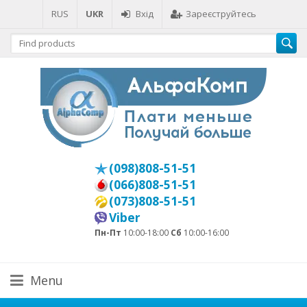
RUS
UKR
Вхід
Зареєструйтесь
(098)808-51-51
(066)808-51-51
(073)808-51-51
Viber
Пн-Пт
10:00-18:00
Сб
10:00-16:00
Menu