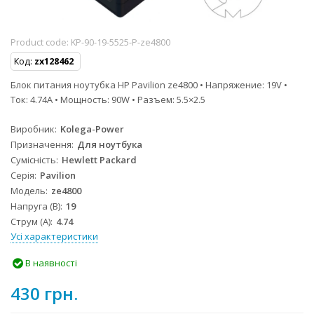
Product code:
KP-90-19-5525-P-ze4800
Код:
zx128462
Блок питания ноутубка HP Pavilion ze4800 • Напряжение: 19V •
Ток: 4.74A • Мощность: 90W • Разъем: 5.5×2.5
Виробник
Kolega-Power
Призначення
Для ноутбука
Сумісність
Hewlett Packard
Серія
Pavilion
Модель
ze4800
Напруга (В)
19
Струм (А)
4.74
Усі характеристики
В наявності
430 грн.