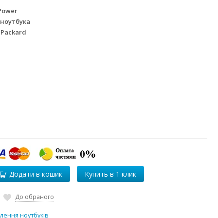
Power
 ноутбука
 Packard
Додати в кошик
До обраного
лення ноутбуків