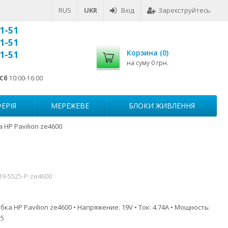
RUS
UKR
Вхід
Зареєструйтесь
1-51
1-51
Корзина (
0
)
1-51
на суму
0 грн.
Сб
10:00-16:00
ЕРІЯ
МЕРЕЖЕВЕ
БЛОКИ ЖИВЛЕННЯ
 HP Pavilion ze4600
19-5525-P-ze4600
ка HP Pavilion ze4600 • Напряжение: 19V • Ток: 4.74A • Мощность:
.5