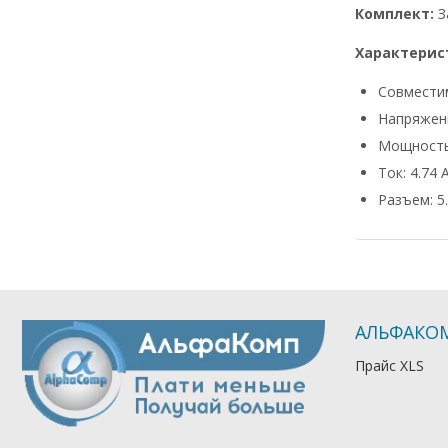
Комплект:
З
Характерис
Совмести
Напряжени
Мощность
Ток: 4.74 
Разъем: 5.
АЛЬФАКО
Прайс XLS