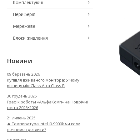
Комплектуючі
Периферія
Мережеве
Блоки живлення
Новини
09 березень 2026
Купівля вживаного монітора: У чому
різниця між Class A та Class B
30 грудень 2025
Графік роботы «АльфаКомп» на Новрічні
свята 2025•2026
21 липень 2025
🔥 Температура Intel i9-9900k чи коли
почнемо тротлити?