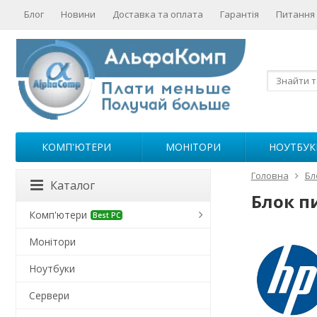
Блог
Новини
Доставка та оплата
Гарантія
Питання 
КОМП'ЮТЕРИ
МОНІТОРИ
НОУТБУК
Головна
Бл
Каталог
Блок пи
Комп'ютери
Best PC
Монітори
Ноутбуки
Сервери