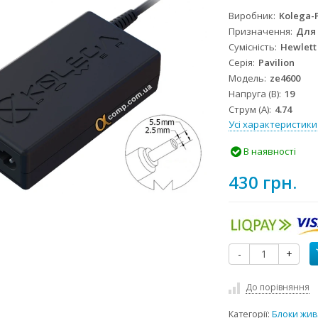
Виробник
Kolega-
Призначення
Для
Сумісність
Hewlett
Серія
Pavilion
Модель
ze4600
Напруга (В)
19
Струм (А)
4.74
Усі характеристики
В наявності
430 грн.
-
+
До порівняння
Категорії:
Блоки жив