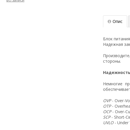
Всі записи
Опис
Блок питания
Надежная зам
Производит
стороны.
Надежность
Немногие пр
обеспечивает
OVP
- Over-Vo
OTP
- Overhea
OCP
- Over-Cu
SCP
- Short-C
UVLO
- Under