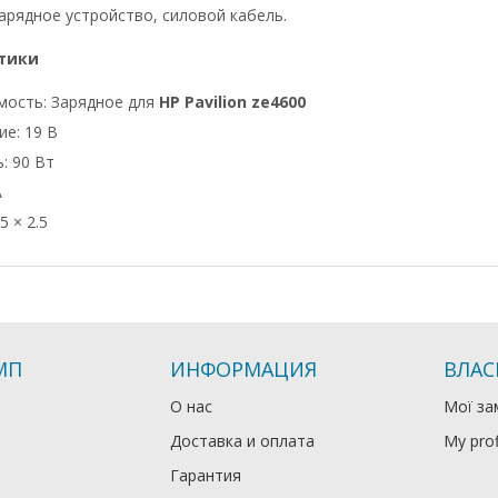
арядное устройство, силовой кабель.
тики
мость: Зарядное для
HP Pavilion ze4600
е: 19 В
: 90 Вт
А
5 × 2.5
МП
ИНФОРМАЦИЯ
ВЛАС
О нас
Мої за
Доставка и оплата
My prof
Гарантия