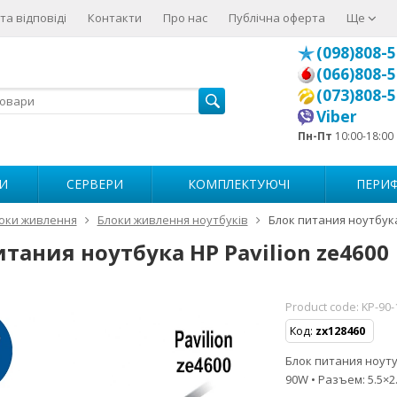
та відповіді
Контакти
Про нас
Публічна оферта
Ще
(098)808-5
(066)808-5
(073)808-5
Viber
Пн-Пт
10:00-18:00
И
СЕРВЕРИ
КОМПЛЕКТУЮЧІ
ПЕРИФ
оки живлення
Блоки живлення ноутбуків
Блок питания ноутбука
тания ноутбука HP Pavilion ze4600
Product code:
KP-90-
Код:
zx128460
Блок питания ноутуб
90W • Разъем: 5.5×2