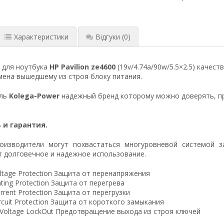
Характеристики
Відгуки
(0)
 для ноутбука
HP Pavilion ze4600
(19v/4.74a/90w/5.5×2.5) качес
ена вышедшему из строя блоку питания.
ель
Kolega-Power
надежный бренд которому можно доверять, п
 и гарантия.
оизводители могут похвастаться многуровневой системой з
 долговечное и надежное использование.
ltage Protection Защита от перенапряжения
ting Protection Защита от перегрева
rrent Protection Защита от перегрузки
ircuit Protection Защита от короткого замыкания
 Voltage LockOut Предотвращение выхода из строя ключей