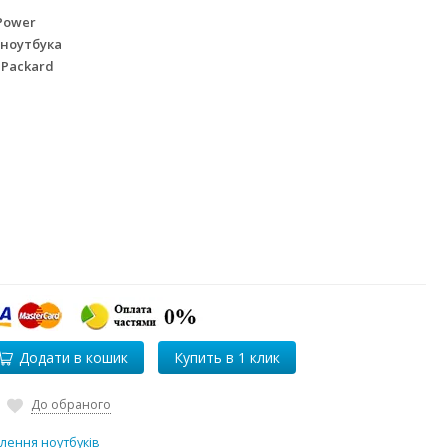
Power
 ноутбука
 Packard
Додати в кошик
До обраного
лення ноутбуків