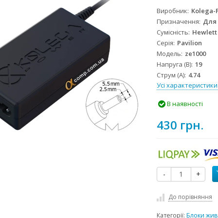
Виробник
Kolega-
Призначення
Для
Сумісність
Hewlett
Серія
Pavilion
Модель
ze1000
Напруга (В)
19
Струм (А)
4.74
Усі характеристики
В наявності
430 грн.
-
+
До порівняння
Категорії:
Блоки жив