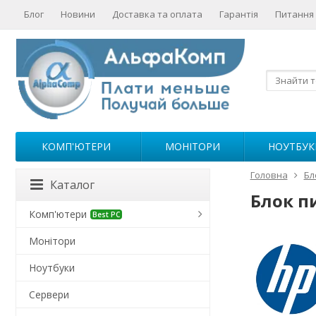
Блог
Новини
Доставка та оплата
Гарантія
Питання 
КОМП'ЮТЕРИ
МОНІТОРИ
НОУТБУК
Головна
Бл
Каталог
Блок пи
Комп'ютери
Best PC
Монітори
Ноутбуки
Сервери