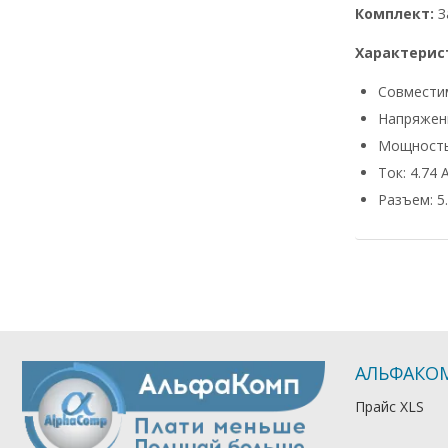
Комплект:
З
Характерис
Совмести
Напряжени
Мощность
Ток: 4.74 
Разъем: 5.
АЛЬФАКО
Прайс XLS