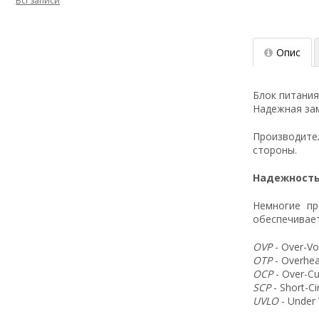
Всі записи
Опис
Блок питания
Надежная зам
Производит
стороны.
Надежность
Немногие пр
обеспечивает
OVP
- Over-Vo
OTP
- Overhea
OCP
- Over-Cu
SCP
- Short-C
UVLO
- Under