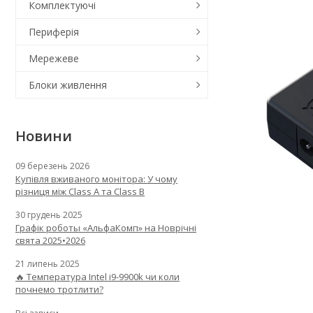
Комплектуючі
Периферія
Мережеве
Блоки живлення
Новини
09 березень 2026
Купівля вживаного монітора: У чому
різниця між Class A та Class B
30 грудень 2025
Графік роботы «АльфаКомп» на Новрічні
свята 2025•2026
21 липень 2025
🔥 Температура Intel i9-9900k чи коли
почнемо тротлити?