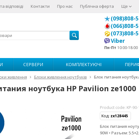
та відповіді
Контакти
Про нас
Публічна оферта
Ще
(098)808-5
(066)808-5
(073)808-5
Viber
Пн-Пт
10:00-18:00
И
СЕРВЕРИ
КОМПЛЕКТУЮЧІ
ПЕРИФ
оки живлення
Блоки живлення ноутбуків
Блок питания ноутбука
тания ноутбука HP Pavilion ze1000
Product code:
KP-90-
Код:
zx128445
Блок питания ноутуб
90W • Разъем: 5.5×2