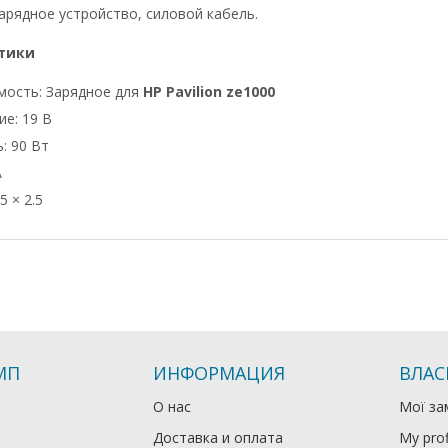
арядное устройство, силовой кабель.
тики
мость: Зарядное для
HP Pavilion ze1000
е: 19 В
: 90 Вт
А
5 × 2.5
МП
ИНФОРМАЦИЯ
ВЛАС
О нас
Мої за
Доставка и оплата
My prof