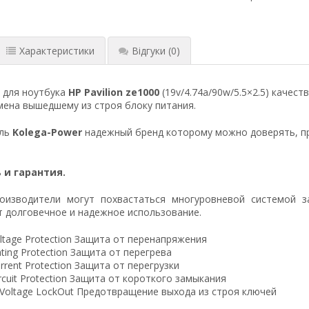
Характеристики
Відгуки
(0)
 для ноутбука
HP Pavilion ze1000
(19v/4.74a/90w/5.5×2.5) качес
ена вышедшему из строя блоку питания.
ель
Kolega-Power
надежный бренд которому можно доверять, п
 и гарантия.
оизводители могут похвастаться многуровневой системой з
 долговечное и надежное использование.
ltage Protection Защита от перенапряжения
ting Protection Защита от перегрева
rrent Protection Защита от перегрузки
ircuit Protection Защита от короткого замыкания
 Voltage LockOut Предотвращение выхода из строя ключей