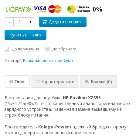
-
+
Додати в кошик
До порівняння
До обраного
Категорії:
Блоки живлення ноутбуків
Опис
Характеристики
Відгуки
(0)
Блок питания для ноутбука
HP Pavilion XZ355
(19v/4.74a/90w/5.5×2.5) качественный аналог оригинального
зарядного устройства. Надежная замена вышедшему из
строя блоку питания.
Производитель
Kolega-Power
надежный бренд которому
можно доверять, проверенный временем и