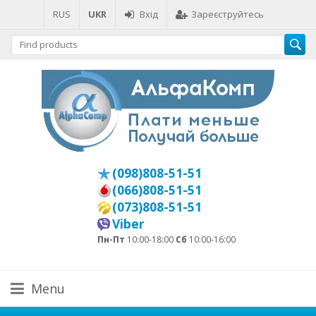
RUS
UKR
Вхід
Зареєструйтесь
(098)808-51-51
(066)808-51-51
(073)808-51-51
Viber
Пн-Пт
10:00-18:00
Сб
10:00-16:00
Menu