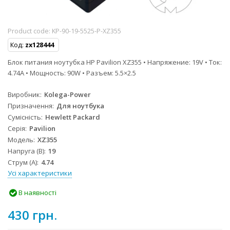
Product code:
KP-90-19-5525-P-XZ355
Код:
zx128444
Блок питания ноутубка HP Pavilion XZ355 • Напряжение: 19V • Ток:
4.74A • Мощность: 90W • Разъем: 5.5×2.5
Виробник
Kolega-Power
Призначення
Для ноутбука
Сумісність
Hewlett Packard
Серія
Pavilion
Модель
XZ355
Напруга (В)
19
Струм (А)
4.74
Усі характеристики
В наявності
430 грн.