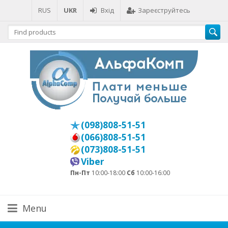
RUS
UKR
Вхід
Зареєструйтесь
(098)808-51-51
(066)808-51-51
(073)808-51-51
Viber
Пн-Пт
10:00-18:00
Сб
10:00-16:00
Menu