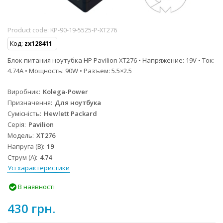
Product code:
KP-90-19-5525-P-XT276
Код:
zx128411
Блок питания ноутубка HP Pavilion XT276 • Напряжение: 19V • Ток:
4.74A • Мощность: 90W • Разъем: 5.5×2.5
Виробник
Kolega-Power
Призначення
Для ноутбука
Сумісність
Hewlett Packard
Серія
Pavilion
Модель
XT276
Напруга (В)
19
Струм (А)
4.74
Усі характеристики
В наявності
430 грн.