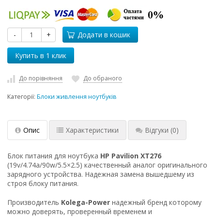
-
+
Додати в кошик
До порівняння
До обраного
Категорії:
Блоки живлення ноутбуків
Опис
Характеристики
Відгуки
(0)
Блок питания для ноутбука
HP Pavilion XT276
(19v/4.74a/90w/5.5×2.5) качественный аналог оригинального
зарядного устройства. Надежная замена вышедшему из
строя блоку питания.
Производитель
Kolega-Power
надежный бренд которому
можно доверять, проверенный временем и