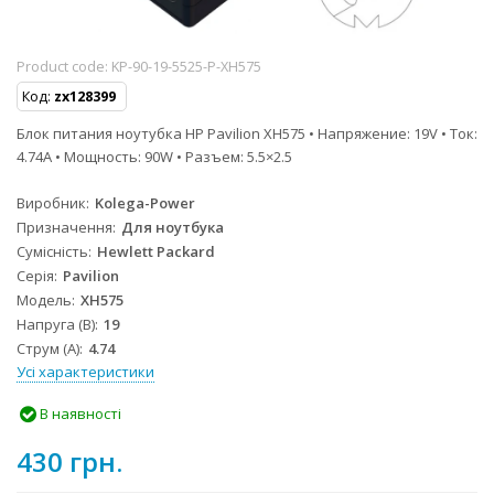
Product code:
KP-90-19-5525-P-XH575
Код:
zx128399
Блок питания ноутубка HP Pavilion XH575 • Напряжение: 19V • Ток:
4.74A • Мощность: 90W • Разъем: 5.5×2.5
Виробник
Kolega-Power
Призначення
Для ноутбука
Сумісність
Hewlett Packard
Серія
Pavilion
Модель
XH575
Напруга (В)
19
Струм (А)
4.74
Усі характеристики
В наявності
430 грн.