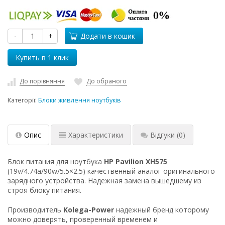
-
+
Додати в кошик
До порівняння
До обраного
Категорії:
Блоки живлення ноутбуків
Опис
Характеристики
Відгуки
(0)
Блок питания для ноутбука
HP Pavilion XH575
(19v/4.74a/90w/5.5×2.5) качественный аналог оригинального
зарядного устройства. Надежная замена вышедшему из
строя блоку питания.
Производитель
Kolega-Power
надежный бренд которому
можно доверять, проверенный временем и