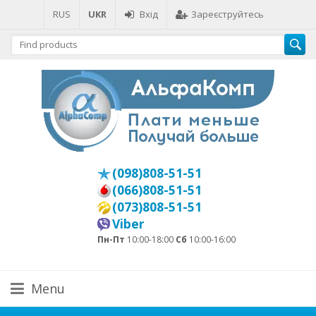
RUS
UKR
Вхід
Зареєструйтесь
(098)808-51-51
(066)808-51-51
(073)808-51-51
Viber
Пн-Пт
10:00-18:00
Сб
10:00-16:00
Menu