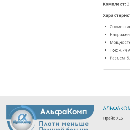
Комплект:
З
Характерис
Совмести
Напряжени
Мощность
Ток: 4.74 
Разъем: 5.
АЛЬФАКО
Прайс XLS