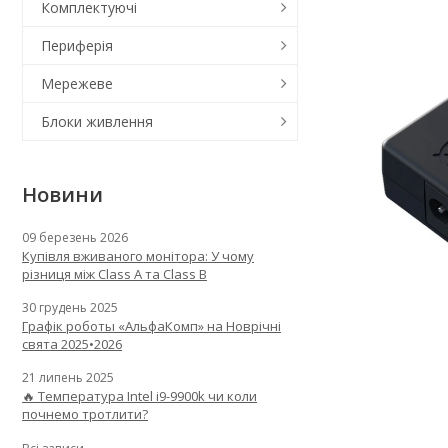
Комплектуючі
Периферія
Мережеве
Блоки живлення
Новини
09 березень 2026
Купівля вживаного монітора: У чому
різниця між Class A та Class B
30 грудень 2025
Графік роботы «АльфаКомп» на Новрічні
свята 2025•2026
21 липень 2025
🔥 Температура Intel i9-9900k чи коли
почнемо тротлити?