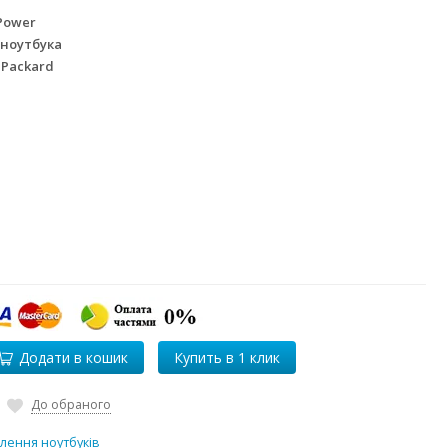
Power
 ноутбука
 Packard
Додати в кошик
До обраного
лення ноутбуків