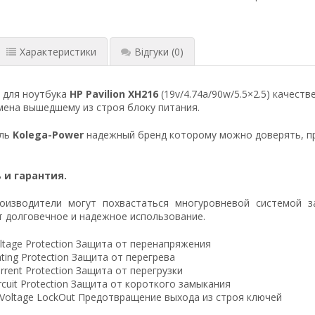
Характеристики
Відгуки
(0)
 для ноутбука
HP Pavilion XH216
(19v/4.74a/90w/5.5×2.5) качест
ена вышедшему из строя блоку питания.
ель
Kolega-Power
надежный бренд которому можно доверять, п
 и гарантия.
оизводители могут похвастаться многуровневой системой з
 долговечное и надежное использование.
ltage Protection Защита от перенапряжения
ting Protection Защита от перегрева
rrent Protection Защита от перегрузки
ircuit Protection Защита от короткого замыкания
 Voltage LockOut Предотвращение выхода из строя ключей