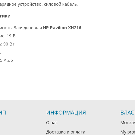
арядное устройство, силовой кабель.
тики
мость: Зарядное для
HP Pavilion XH216
е: 19 В
: 90 Вт
А
5 × 2.5
МП
ИНФОРМАЦИЯ
ВЛАС
О нас
Мої за
Доставка и оплата
My prof