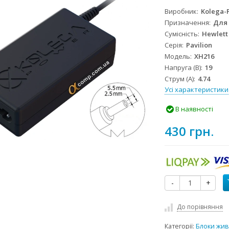
Виробник
Kolega-
Призначення
Для
Сумісність
Hewlett
Серія
Pavilion
Модель
XH216
Напруга (В)
19
Струм (А)
4.74
Усі характеристики
В наявності
430 грн.
-
+
До порівняння
Категорії:
Блоки жив