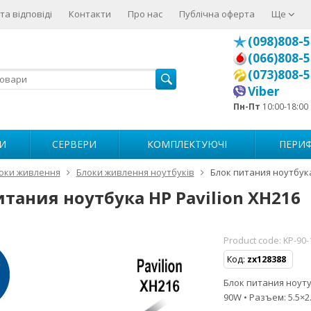
та відповіді
Контакти
Про нас
Публічна оферта
Ще
(098)808-5
(066)808-5
(073)808-5
Viber
Пн-Пт
10:00-18:00
И
СЕРВЕРИ
КОМПЛЕКТУЮЧІ
ПЕРИФ
оки живлення
Блоки живлення ноутбуків
Блок питания ноутбука
итания ноутбука HP Pavilion XH216
Product code:
KP-90-
Код:
zx128388
Блок питания ноутуб
90W • Разъем: 5.5×2