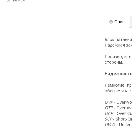
Всі записи
Опис
Блок питания
Надежная зам
Производит
стороны.
Надежность
Немногие пр
обеспечивает
OVP
- Over-Vo
OTP
- Overhea
OCP
- Over-Cu
SCP
- Short-C
UVLO
- Under