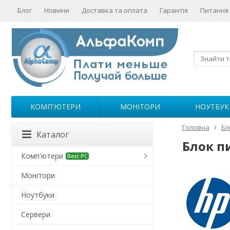
Блог
Новини
Доставка та оплата
Гарантія
Питання 
КОМП'ЮТЕРИ
МОНІТОРИ
НОУТБУК
Головна
Бл
Каталог
Блок п
Комп'ютери
Best PC
Монітори
Ноутбуки
Сервери