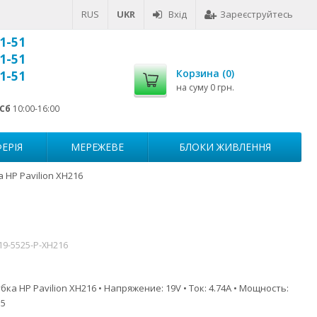
RUS
UKR
Вхід
Зареєструйтесь
1-51
1-51
Корзина (
0
)
1-51
на суму
0 грн.
Сб
10:00-16:00
ЕРІЯ
МЕРЕЖЕВЕ
БЛОКИ ЖИВЛЕННЯ
 HP Pavilion XH216
19-5525-P-XH216
ка HP Pavilion XH216 • Напряжение: 19V • Ток: 4.74A • Мощность:
.5