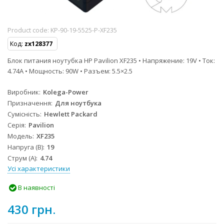
Product code:
KP-90-19-5525-P-XF235
Код:
zx128377
Блок питания ноутубка HP Pavilion XF235 • Напряжение: 19V • Ток:
4.74A • Мощность: 90W • Разъем: 5.5×2.5
Виробник
Kolega-Power
Призначення
Для ноутбука
Сумісність
Hewlett Packard
Серія
Pavilion
Модель
XF235
Напруга (В)
19
Струм (А)
4.74
Усі характеристики
В наявності
430 грн.