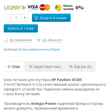
-
+
Додати в кошик
До порівняння
До обраного
Категорії:
Блоки живлення ноутбуків
Опис
Характеристики
Відгуки
(0)
Блок питания для ноутбука
HP Pavilion XF235
(19v/4.74a/90w/5.5×2.5) качественный аналог оригинального
зарядного устройства. Надежная замена вышедшему из
строя блоку питания.
Производитель
Kolega-Power
надежный бренд которому
можно доверять, проверенный временем и