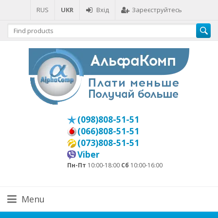
RUS
UKR
Вхід
Зареєструйтесь
(098)808-51-51
(066)808-51-51
(073)808-51-51
Viber
Пн-Пт
10:00-18:00
Сб
10:00-16:00
Menu