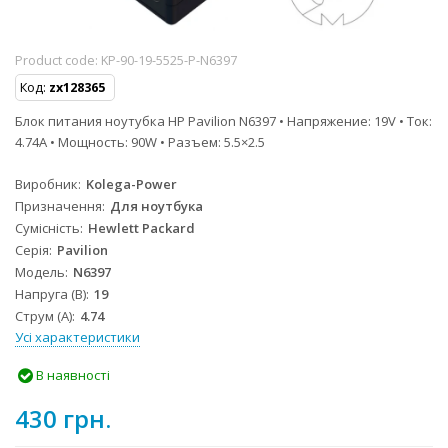
Product code:
KP-90-19-5525-P-N6397
Код:
zx128365
Блок питания ноутубка HP Pavilion N6397 • Напряжение: 19V • Ток:
4.74A • Мощность: 90W • Разъем: 5.5×2.5
Виробник
Kolega-Power
Призначення
Для ноутбука
Сумісність
Hewlett Packard
Серія
Pavilion
Модель
N6397
Напруга (В)
19
Струм (А)
4.74
Усі характеристики
В наявності
430 грн.