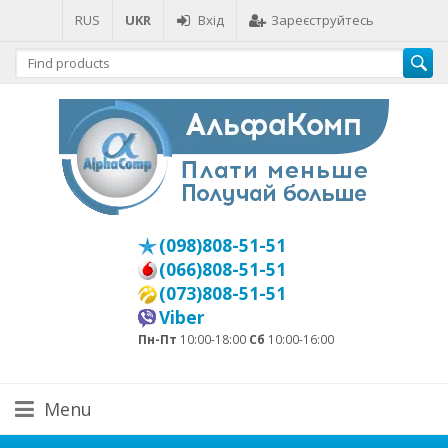
RUS
UKR
Вхід
Зареєструйтесь
(098)808-51-51
(066)808-51-51
(073)808-51-51
Viber
Пн-Пт
10:00-18:00
Сб
10:00-16:00
Menu