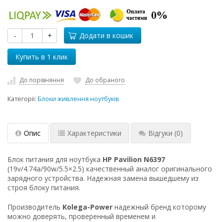
-
+
Додати в кошик
До порівняння
До обраного
Категорії:
Блоки живлення ноутбуків
Опис
Характеристики
Відгуки
(0)
Блок питания для ноутбука
HP Pavilion N6397
(19v/4.74a/90w/5.5×2.5) качественный аналог оригинального
зарядного устройства. Надежная замена вышедшему из
строя блоку питания.
Производитель
Kolega-Power
надежный бренд которому
можно доверять, проверенный временем и