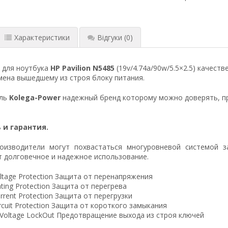
Характеристики
Відгуки
(0)
 для ноутбука
HP Pavilion N5485
(19v/4.74a/90w/5.5×2.5) качест
ена вышедшему из строя блоку питания.
ель
Kolega-Power
надежный бренд которому можно доверять, п
 и гарантия.
оизводители могут похвастаться многуровневой системой з
 долговечное и надежное использование.
ltage Protection Защита от перенапряжения
ting Protection Защита от перегрева
rrent Protection Защита от перегрузки
ircuit Protection Защита от короткого замыкания
 Voltage LockOut Предотвращение выхода из строя ключей