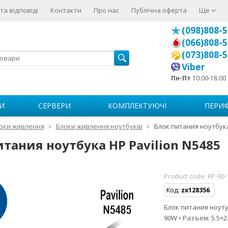
та відповіді
Контакти
Про нас
Публічна оферта
Ще
(098)808-5
(066)808-5
(073)808-5
Viber
Пн-Пт
10:00-18:00
И
СЕРВЕРИ
КОМПЛЕКТУЮЧІ
ПЕРИФ
оки живлення
Блоки живлення ноутбуків
Блок питания ноутбука
итания ноутбука HP Pavilion N5485
Product code:
KP-90-
Код:
zx128356
Блок питания ноутуб
90W • Разъем: 5.5×2