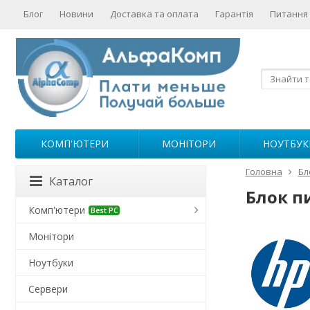
Блог
Новини
Доставка та оплата
Гарантія
Питання 
КОМП'ЮТЕРИ
МОНІТОРИ
НОУТБУК
Головна
Бл
Каталог
Блок п
Комп'ютери
Best PC
Монітори
Ноутбуки
Сервери