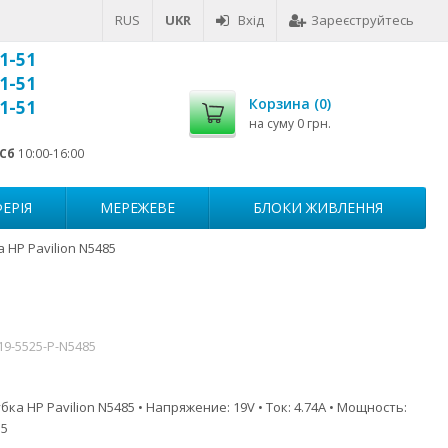
RUS
UKR
Вхід
Зареєструйтесь
1-51
1-51
Корзина (
0
)
1-51
на суму
0 грн.
Сб
10:00-16:00
ЕРІЯ
МЕРЕЖЕВЕ
БЛОКИ ЖИВЛЕННЯ
 HP Pavilion N5485
19-5525-P-N5485
ка HP Pavilion N5485 • Напряжение: 19V • Ток: 4.74A • Мощность:
.5