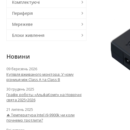
Комплектуючі
Периферія
Мережеве
Блоки живлення
Новини
09 березень 2026
Купівля вживаного монітора: У чому
різниця між Class A та Class B
30 грудень 2025
Графік роботы «АльфаКомп» на Новрічні
свята 2025•2026
21 липень 2025
🔥 Температура Intel i9-9900k чи коли
почнемо тротлити?