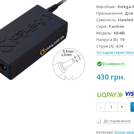
Виробник
Kolega-
Призначення
Для
Сумісність
Hewlett
Серія
Pavilion
Модель
N5485
Напруга (В)
19
Струм (А)
4.74
Усі характеристики
В наявності
430 грн.
-
+
До порівняння
Категорії:
Блоки жив