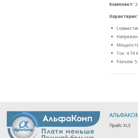
Комплект:
З
Характерис
Совмести
Напряжени
Мощность
Ток: 4.74 
Разъем: 5.
АЛЬФАКО
Прайс XLS