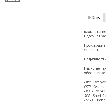
Всі записи
Опис
Блок питания
Надежная зам
Производит
стороны.
Надежность
Немногие пр
обеспечивает
OVP
- Over-Vo
OTP
- Overhea
OCP
- Over-Cu
SCP
- Short-C
UVLO
- Under