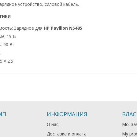
арядное устройство, силовой кабель.
тики
мость: Зарядное для
HP Pavilion N5485
е: 19 В
: 90 Вт
А
5 × 2.5
МП
ИНФОРМАЦИЯ
ВЛАС
О нас
Мої за
Доставка и оплата
My prof