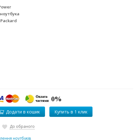
Power
 ноутбука
 Packard
Додати в кошик
До обраного
лення ноутбуків