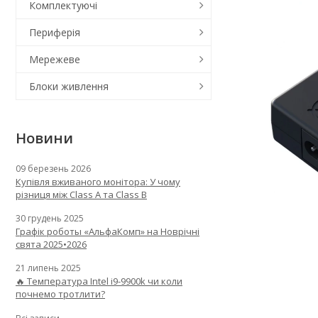
Комплектуючі
Периферія
Мережеве
Блоки живлення
Новини
09 березень 2026
Купівля вживаного монітора: У чому
різниця між Class A та Class B
30 грудень 2025
Графік роботы «АльфаКомп» на Новрічні
свята 2025•2026
21 липень 2025
🔥 Температура Intel i9-9900k чи коли
почнемо тротлити?