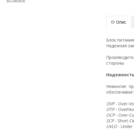
Всі записи
Опис
Блок питания
Надежная зам
Производит
стороны.
Надежность
Немногие пр
обеспечивает
OVP
- Over-Vo
OTP
- Overhea
OCP
- Over-Cu
SCP
- Short-C
UVLO
- Under