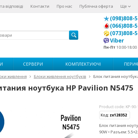
та відповіді
Контакти
Про нас
Публічна оферта
Ще
(098)808-5
(066)808-5
(073)808-5
Viber
Пн-Пт
10:00-18:00
И
СЕРВЕРИ
КОМПЛЕКТУЮЧІ
ПЕРИФ
оки живлення
Блоки живлення ноутбуків
Блок питания ноутбука
итания ноутбука HP Pavilion N5475
Product code:
KP-90-
Код:
zx128352
Блок питания ноутуб
90W • Разъем: 5.5×2