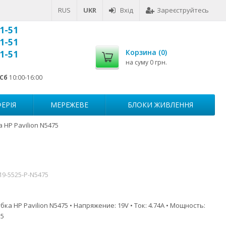
RUS
UKR
Вхід
Зареєструйтесь
1-51
1-51
Корзина (
0
)
1-51
на суму
0 грн.
Сб
10:00-16:00
ЕРІЯ
МЕРЕЖЕВЕ
БЛОКИ ЖИВЛЕННЯ
 HP Pavilion N5475
19-5525-P-N5475
ка HP Pavilion N5475 • Напряжение: 19V • Ток: 4.74A • Мощность:
.5