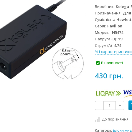
Виробник
Kolega-
Призначення
Для
Сумісність
Hewlett
Серія
Pavilion
Модель
N5474
Напруга (В)
19
Струм (А)
4.74
Усі характеристики
В наявності
430 грн.
-
+
До порівняння
Категорії:
Блоки жив