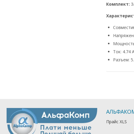
Комплект:
З
Характерис
Совмести
Напряжени
Мощность
Ток: 4.74 
Разъем: 5.
АЛЬФАКО
Прайс XLS