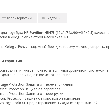
Характеристики
Відгуки
(0)
 для ноутбука
HP Pavilion N5475
(19v/4.74a/90w/5.5×2.5) качест
ена вышедшему из строя блоку питания.
ель
Kolega-Power
надежный бренд которому можно доверять, п
 и гарантия.
оизводители могут похвастаться многуровневой системой з
 долговечное и надежное использование.
ltage Protection Защита от перенапряжения
ting Protection Защита от перегрева
rrent Protection Защита от перегрузки
ircuit Protection Защита от короткого замыкания
 Voltage LockOut Предотвращение выхода из строя ключей