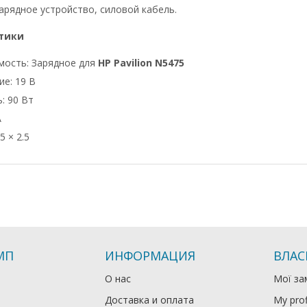
арядное устройство, силовой кабель.
тики
мость: Зарядное для
HP Pavilion N5475
е: 19 В
: 90 Вт
А
5 × 2.5
МП
ИНФОРМАЦИЯ
ВЛАС
О нас
Мої за
Доставка и оплата
My prof