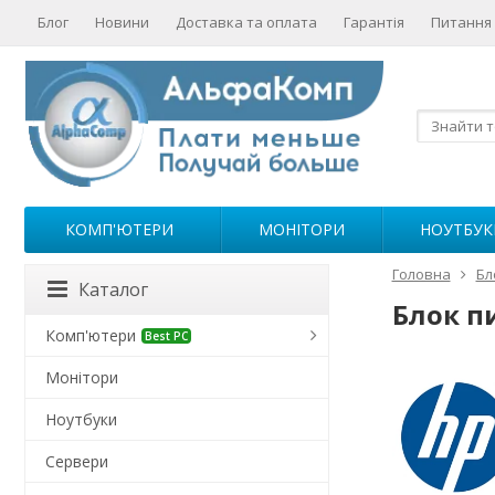
Блог
Новини
Доставка та оплата
Гарантія
Питання 
КОМП'ЮТЕРИ
МОНІТОРИ
НОУТБУК
Головна
Бл
Каталог
Блок п
Комп'ютери
Best PC
Монітори
Ноутбуки
Сервери