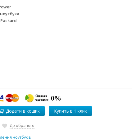
Power
 ноутбука
 Packard
Додати в кошик
До обраного
лення ноутбуків