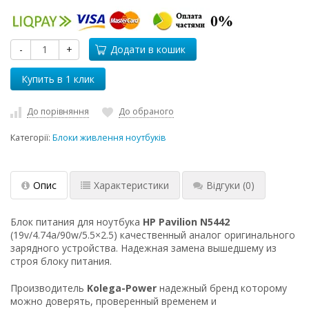
-
+
Додати в кошик
До порівняння
До обраного
Категорії:
Блоки живлення ноутбуків
Опис
Характеристики
Відгуки
(0)
Блок питания для ноутбука
HP Pavilion N5442
(19v/4.74a/90w/5.5×2.5) качественный аналог оригинального
зарядного устройства. Надежная замена вышедшему из
строя блоку питания.
Производитель
Kolega-Power
надежный бренд которому
можно доверять, проверенный временем и