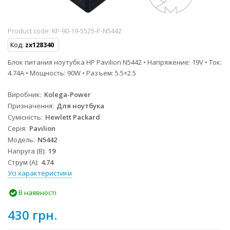
Product code:
KP-90-19-5525-P-N5442
Код:
zx128340
Блок питания ноутубка HP Pavilion N5442 • Напряжение: 19V • Ток:
4.74A • Мощность: 90W • Разъем: 5.5×2.5
Виробник
Kolega-Power
Призначення
Для ноутбука
Сумісність
Hewlett Packard
Серія
Pavilion
Модель
N5442
Напруга (В)
19
Струм (А)
4.74
Усі характеристики
В наявності
430 грн.