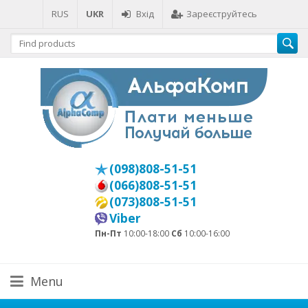
RUS
UKR
Вхід
Зареєструйтесь
(098)808-51-51
(066)808-51-51
(073)808-51-51
Viber
Пн-Пт
10:00-18:00
Сб
10:00-16:00
Menu