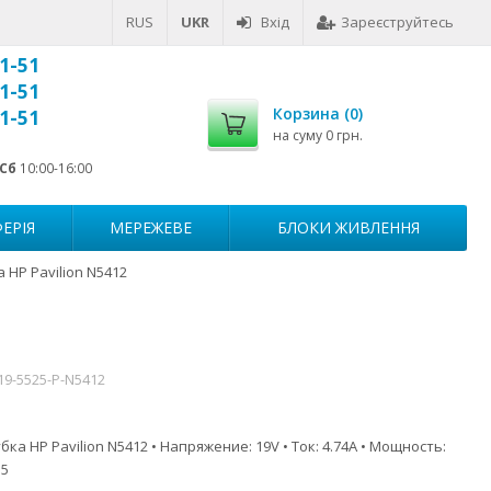
RUS
UKR
Вхід
Зареєструйтесь
1-51
1-51
Корзина (
0
)
1-51
на суму
0 грн.
Сб
10:00-16:00
ЕРІЯ
МЕРЕЖЕВЕ
БЛОКИ ЖИВЛЕННЯ
 HP Pavilion N5412
19-5525-P-N5412
ка HP Pavilion N5412 • Напряжение: 19V • Ток: 4.74A • Мощность:
.5