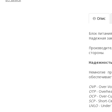
Всі записи
Опис
Блок питания
Надежная зам
Производит
стороны.
Надежность
Немногие пр
обеспечивает
OVP
- Over-Vo
OTP
- Overhea
OCP
- Over-Cu
SCP
- Short-C
UVLO
- Under