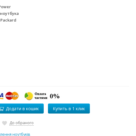
Power
 ноутбука
 Packard
Додати в кошик
До обраного
лення ноутбуків