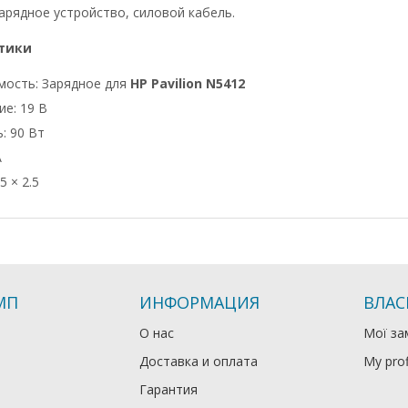
арядное устройство, силовой кабель.
тики
мость: Зарядное для
HP Pavilion N5412
е: 19 В
: 90 Вт
А
5 × 2.5
МП
ИНФОРМАЦИЯ
ВЛАС
О нас
Мої за
Доставка и оплата
My prof
Гарантия