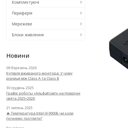
Комплектуючі
Периферія
Мережеве
Блоки живлення
Новини
09 березень 2026
Купівля вживаного монітора: У чому
різниця між Class A та Class B
30 грудень 2025
Графік роботы «АльфаКомп» на Новрічні
свята 2025•2026
21 липень 2025
🔥 Температура Intel i9-9900k чи коли
почнемо тротлити?