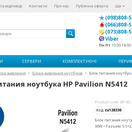
та відповіді
Контакти
Про нас
Публічна оферта
Ще
(098)808-5
(066)808-5
(073)808-5
Viber
Пн-Пт
10:00-18:00
И
СЕРВЕРИ
КОМПЛЕКТУЮЧІ
ПЕРИФ
оки живлення
Блоки живлення ноутбуків
Блок питания ноутбука
итания ноутбука HP Pavilion N5412
Product code:
KP-90-
Код:
zx128330
Блок питания ноутуб
90W • Разъем: 5.5×2