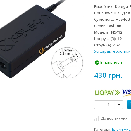
Виробник
Kolega-
Призначення
Для
Сумісність
Hewlett
Серія
Pavilion
Модель
N5412
Напруга (В)
19
Струм (А)
4.74
Усі характеристики
В наявності
430 грн.
-
+
До порівняння
Категорії:
Блоки жив