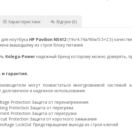
Характеристики
Відгуки
(0)
 для ноутбука
HP Pavilion N5412
(19v/4.74a/90w/5.5×2.5) качест
ена вышедшему из строя блоку питания.
ель
Kolega-Power
надежный бренд которому можно доверять, п
 и гарантия.
оизводители могут похвастаться многуровневой системой з
 долговечное и надежное использование.
ltage Protection Защита от перенапряжения
ting Protection Защита от перегрева
rrent Protection Защита от перегрузки
ircuit Protection Защита от короткого замыкания
 Voltage LockOut Предотвращение выхода из строя ключей