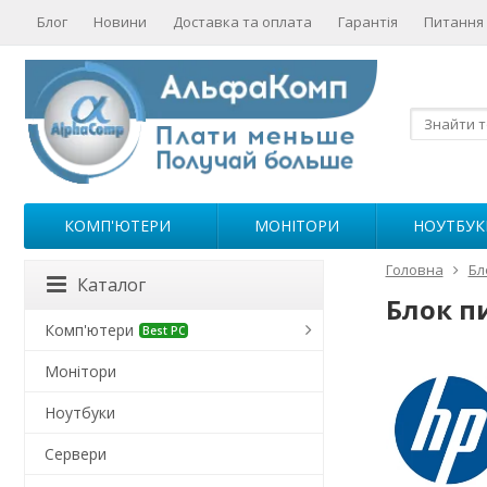
Блог
Новини
Доставка та оплата
Гарантія
Питання 
КОМП'ЮТЕРИ
МОНІТОРИ
НОУТБУК
Головна
Бл
Каталог
Блок п
Комп'ютери
Best PC
Монітори
Ноутбуки
Сервери