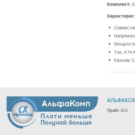
Комплект:
З
Характерис
Совмести
Напряжени
Мощность
Ток: 4.74 
Разъем: 5.
АЛЬФАКО
Прайс XLS