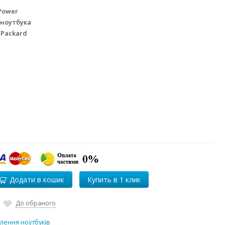
Power
 ноутбука
 Packard
Додати в кошик
До обраного
лення ноутбуків