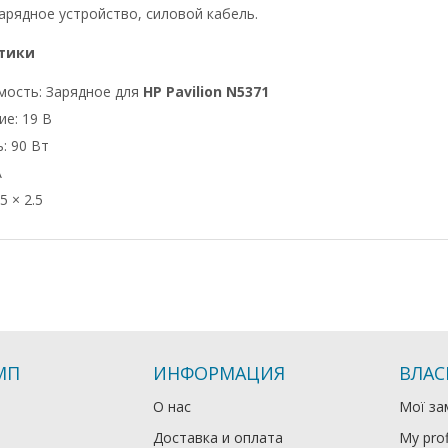
арядное устройство, силовой кабель.
тики
мость: Зарядное для
HP Pavilion N5371
е: 19 В
: 90 Вт
А
5 × 2.5
МП
ИНФОРМАЦИЯ
ВЛАС
О нас
Мої за
Доставка и оплата
My prof