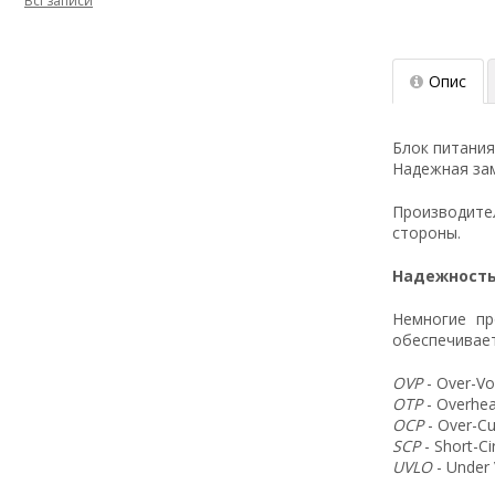
Всі записи
Опис
Блок питания
Надежная зам
Производит
стороны.
Надежность
Немногие пр
обеспечивает
OVP
- Over-Vo
OTP
- Overhea
OCP
- Over-Cu
SCP
- Short-C
UVLO
- Under