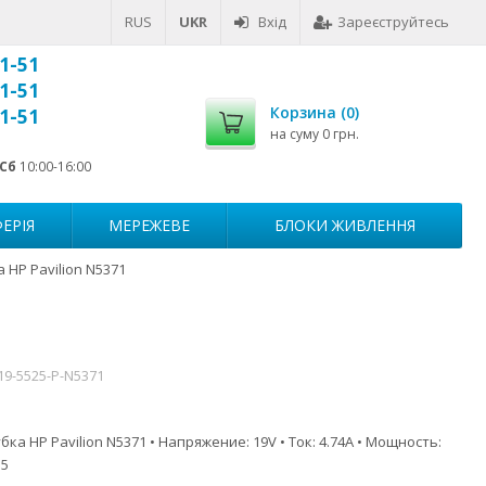
RUS
UKR
Вхід
Зареєструйтесь
1-51
1-51
Корзина (
0
)
1-51
на суму
0 грн.
Сб
10:00-16:00
ЕРІЯ
МЕРЕЖЕВЕ
БЛОКИ ЖИВЛЕННЯ
 HP Pavilion N5371
19-5525-P-N5371
ка HP Pavilion N5371 • Напряжение: 19V • Ток: 4.74A • Мощность:
.5