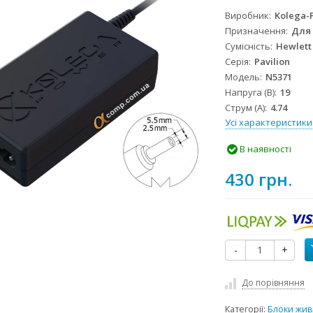
Виробник
Kolega-
Призначення
Для
Сумісність
Hewlett
Серія
Pavilion
Модель
N5371
Напруга (В)
19
Струм (А)
4.74
Усі характеристики
В наявності
430 грн.
-
+
До порівняння
Категорії:
Блоки жив