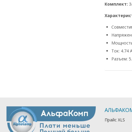
Комплект:
З
Характерис
Совмести
Напряжени
Мощность
Ток: 4.74 
Разъем: 5.
АЛЬФАКО
Прайс XLS