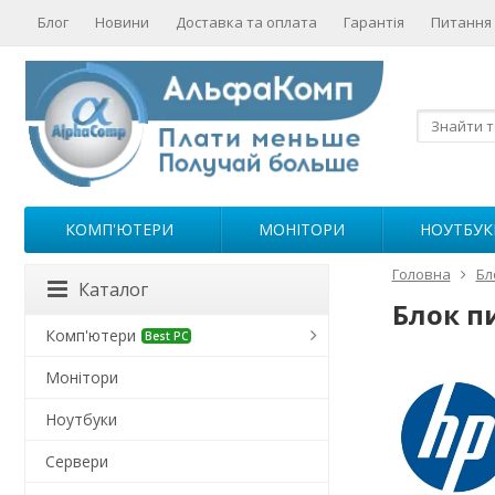
Блог
Новини
Доставка та оплата
Гарантія
Питання 
КОМП'ЮТЕРИ
МОНІТОРИ
НОУТБУК
Головна
Бл
Каталог
Блок п
Комп'ютери
Best PC
Монітори
Ноутбуки
Сервери