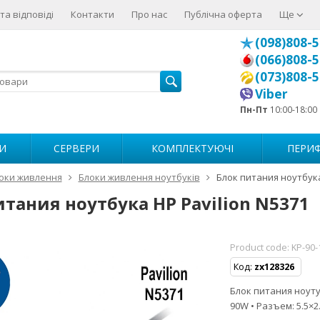
та відповіді
Контакти
Про нас
Публічна оферта
Ще
(098)808-5
(066)808-5
(073)808-5
Viber
Пн-Пт
10:00-18:00
И
СЕРВЕРИ
КОМПЛЕКТУЮЧІ
ПЕРИФ
оки живлення
Блоки живлення ноутбуків
Блок питания ноутбука
итания ноутбука HP Pavilion N5371
Product code:
KP-90-
Код:
zx128326
Блок питания ноутуб
90W • Разъем: 5.5×2