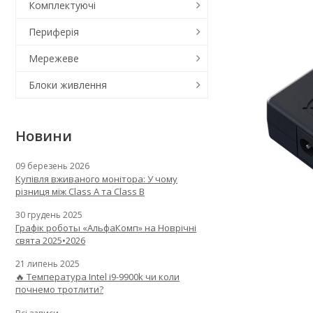
Комплектуючі
Периферія
Мережеве
Блоки живлення
Новини
09 березень 2026
Купівля вживаного монітора: У чому
різниця між Class A та Class B
30 грудень 2025
Графік роботы «АльфаКомп» на Новрічні
свята 2025•2026
21 липень 2025
🔥 Температура Intel i9-9900k чи коли
почнемо тротлити?