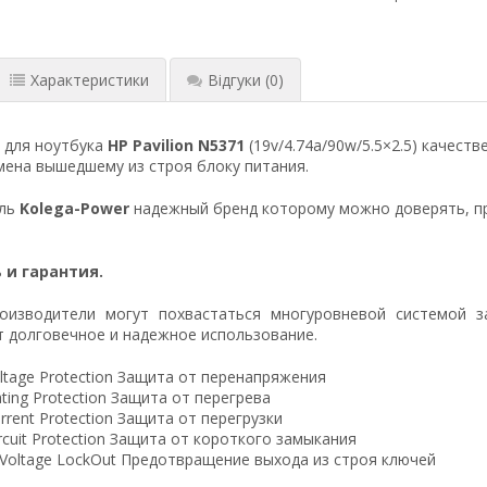
Характеристики
Відгуки
(0)
 для ноутбука
HP Pavilion N5371
(19v/4.74a/90w/5.5×2.5) качест
ена вышедшему из строя блоку питания.
ель
Kolega-Power
надежный бренд которому можно доверять, п
 и гарантия.
оизводители могут похвастаться многуровневой системой з
 долговечное и надежное использование.
ltage Protection Защита от перенапряжения
ting Protection Защита от перегрева
rrent Protection Защита от перегрузки
ircuit Protection Защита от короткого замыкания
 Voltage LockOut Предотвращение выхода из строя ключей