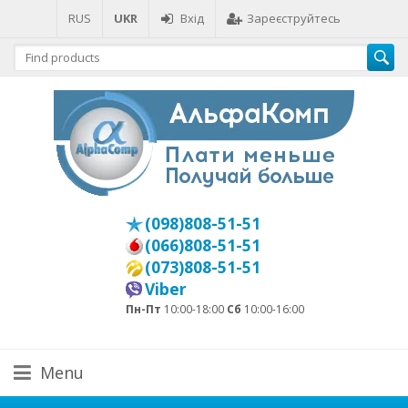
RUS
UKR
Вхід
Зареєструйтесь
(098)808-51-51
(066)808-51-51
(073)808-51-51
Viber
Пн-Пт
10:00-18:00
Сб
10:00-16:00
Menu