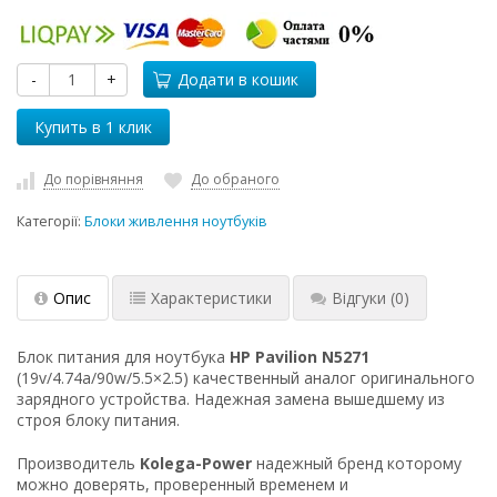
-
+
Додати в кошик
До порівняння
До обраного
Категорії:
Блоки живлення ноутбуків
Опис
Характеристики
Відгуки
(0)
Блок питания для ноутбука
HP Pavilion N5271
(19v/4.74a/90w/5.5×2.5) качественный аналог оригинального
зарядного устройства. Надежная замена вышедшему из
строя блоку питания.
Производитель
Kolega-Power
надежный бренд которому
можно доверять, проверенный временем и