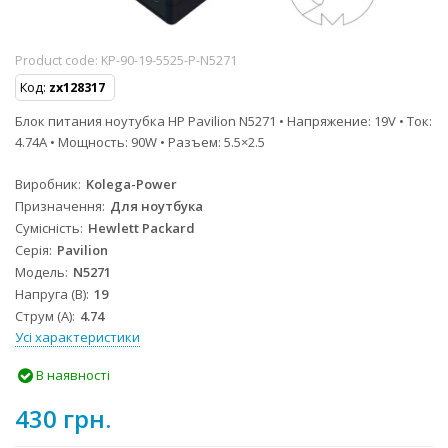
Product code:
KP-90-19-5525-P-N5271
Код:
zx128317
Блок питания ноутубка HP Pavilion N5271 • Напряжение: 19V • Ток:
4.74A • Мощность: 90W • Разъем: 5.5×2.5
Виробник
Kolega-Power
Призначення
Для ноутбука
Сумісність
Hewlett Packard
Серія
Pavilion
Модель
N5271
Напруга (В)
19
Струм (А)
4.74
Усі характеристики
В наявності
430 грн.