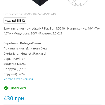
Product code:
KP-90-19-5525-P-N5240
Код:
zx128312
Блок питания ноутубка HP Pavilion N5240 • Напряжение: 19V • Ток:
4.74A • Мощность: 90W • Разъем: 5.5×2.5
Виробник
Kolega-Power
Призначення
Для ноутбука
Сумісність
Hewlett Packard
Серія
Pavilion
Модель
N5240
Напруга (В)
19
Струм (А)
4.74
Усі характеристики
В наявності
430 грн.