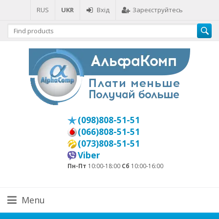
RUS
UKR
Вхід
Зареєструйтесь
(098)808-51-51
(066)808-51-51
(073)808-51-51
Viber
Пн-Пт
10:00-18:00
Сб
10:00-16:00
Menu