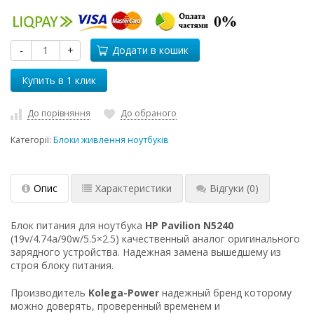
-
+
Додати в кошик
До порівняння
До обраного
Категорії:
Блоки живлення ноутбуків
Опис
Характеристики
Відгуки
(0)
Блок питания для ноутбука
HP Pavilion N5240
(19v/4.74a/90w/5.5×2.5) качественный аналог оригинального
зарядного устройства. Надежная замена вышедшему из
строя блоку питания.
Производитель
Kolega-Power
надежный бренд которому
можно доверять, проверенный временем и