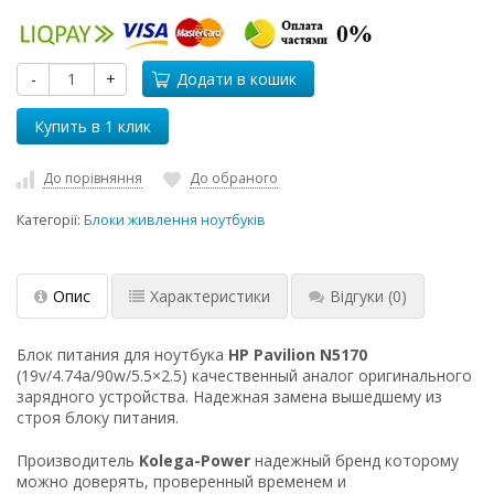
-
+
Додати в кошик
До порівняння
До обраного
Категорії:
Блоки живлення ноутбуків
Опис
Характеристики
Відгуки
(0)
Блок питания для ноутбука
HP Pavilion N5170
(19v/4.74a/90w/5.5×2.5) качественный аналог оригинального
зарядного устройства. Надежная замена вышедшему из
строя блоку питания.
Производитель
Kolega-Power
надежный бренд которому
можно доверять, проверенный временем и