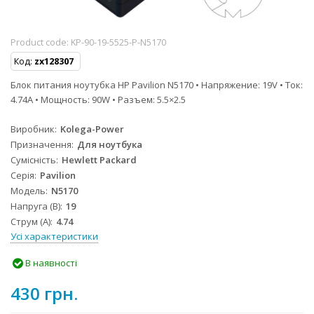
Product code:
KP-90-19-5525-P-N5170
Код:
zx128307
Блок питания ноутубка HP Pavilion N5170 • Напряжение: 19V • Ток:
4.74A • Мощность: 90W • Разъем: 5.5×2.5
Виробник
Kolega-Power
Призначення
Для ноутбука
Сумісність
Hewlett Packard
Серія
Pavilion
Модель
N5170
Напруга (В)
19
Струм (А)
4.74
Усі характеристики
В наявності
430 грн.