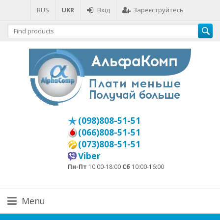
RUS
UKR
Вхід
Зареєструйтесь
(098)808-51-51
(066)808-51-51
(073)808-51-51
Viber
Пн-Пт
10:00-18:00
Сб
10:00-16:00
Menu