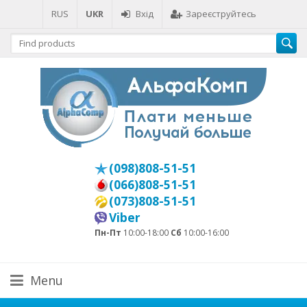
RUS
UKR
Вхід
Зареєструйтесь
(098)808-51-51
(066)808-51-51
(073)808-51-51
Viber
Пн-Пт
10:00-18:00
Сб
10:00-16:00
Menu