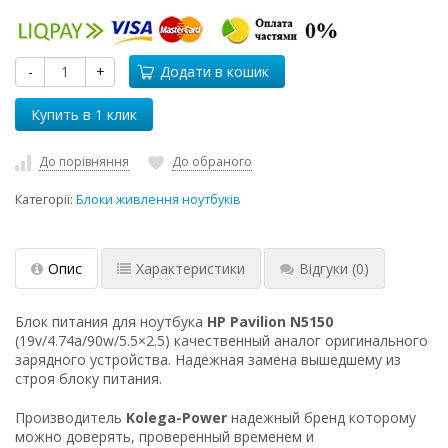
-
+
Додати в кошик
До порівняння
До обраного
Категорії:
Блоки живлення ноутбуків
Опис
Характеристики
Відгуки
(0)
Блок питания для ноутбука
HP Pavilion N5150
(19v/4.74a/90w/5.5×2.5) качественный аналог оригинального
зарядного устройства. Надежная замена вышедшему из
строя блоку питания.
Производитель
Kolega-Power
надежный бренд которому
можно доверять, проверенный временем и