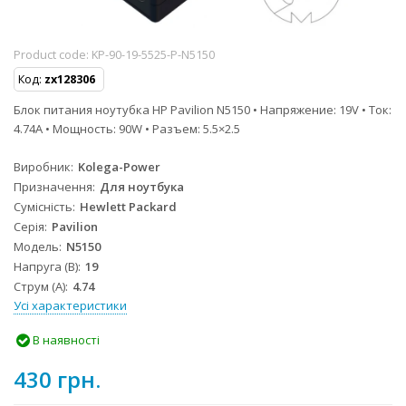
Product code:
KP-90-19-5525-P-N5150
Код:
zx128306
Блок питания ноутубка HP Pavilion N5150 • Напряжение: 19V • Ток:
4.74A • Мощность: 90W • Разъем: 5.5×2.5
Виробник
Kolega-Power
Призначення
Для ноутбука
Сумісність
Hewlett Packard
Серія
Pavilion
Модель
N5150
Напруга (В)
19
Струм (А)
4.74
Усі характеристики
В наявності
430 грн.