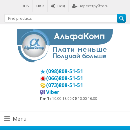
RUS
UKR
Вхід
Зареєструйтесь
(098)808-51-51
(066)808-51-51
(073)808-51-51
Viber
Пн-Пт
10:00-18:00
Сб
10:00-16:00
Menu