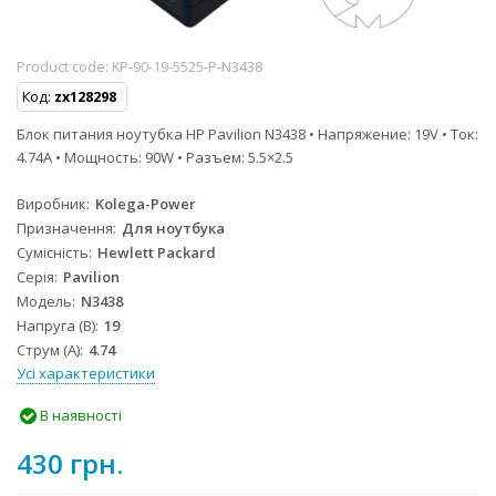
Product code:
KP-90-19-5525-P-N3438
Код:
zx128298
Блок питания ноутубка HP Pavilion N3438 • Напряжение: 19V • Ток:
4.74A • Мощность: 90W • Разъем: 5.5×2.5
Виробник
Kolega-Power
Призначення
Для ноутбука
Сумісність
Hewlett Packard
Серія
Pavilion
Модель
N3438
Напруга (В)
19
Струм (А)
4.74
Усі характеристики
В наявності
430 грн.