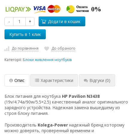
-
+
Додати в кошик
До порівняння
До обраного
Категорії:
Блоки живлення ноутбуків
Опис
Характеристики
Відгуки
(0)
Блок питания для ноутбука
HP Pavilion N3438
(19v/4.74a/90w/5.5×2.5) качественный аналог оригинального
зарядного устройства. Надежная замена вышедшему из
строя блоку питания.
Производитель
Kolega-Power
надежный бренд которому
можно доверять, проверенный временем и