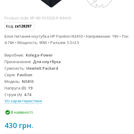
Product code:
KP-90-19-5525-P-N3410
Код:
zx128297
Блок питания ноутубка HP Pavilion N3410 • Напряжение: 19V • Ток:
4.74A • Мощность: 90W • Разъем: 5.5×2.5
Виробник
Kolega-Power
Призначення
Для ноутбука
Сумісність
Hewlett Packard
Серія
Pavilion
Модель
N3410
Напруга (В)
19
Струм (А)
4.74
Усі характеристики
В наявності
430 грн.