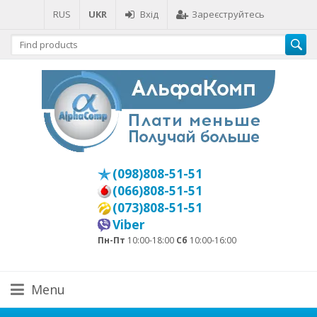
RUS
UKR
Вхід
Зареєструйтесь
(098)808-51-51
(066)808-51-51
(073)808-51-51
Viber
Пн-Пт
10:00-18:00
Сб
10:00-16:00
Menu