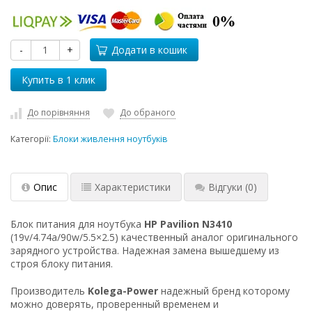
-
+
Додати в кошик
До порівняння
До обраного
Категорії:
Блоки живлення ноутбуків
Опис
Характеристики
Відгуки
(0)
Блок питания для ноутбука
HP Pavilion N3410
(19v/4.74a/90w/5.5×2.5) качественный аналог оригинального
зарядного устройства. Надежная замена вышедшему из
строя блоку питания.
Производитель
Kolega-Power
надежный бренд которому
можно доверять, проверенный временем и