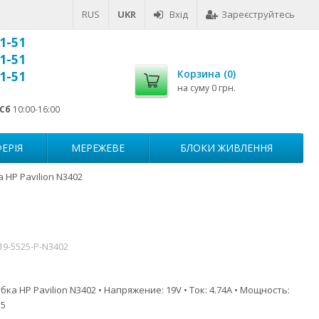
RUS
UKR
Вхід
Зареєструйтесь
1-51
1-51
Корзина (
0
)
1-51
на суму
0 грн.
Сб
10:00-16:00
ЕРІЯ
МЕРЕЖЕВЕ
БЛОКИ ЖИВЛЕННЯ
 HP Pavilion N3402
19-5525-P-N3402
ка HP Pavilion N3402 • Напряжение: 19V • Ток: 4.74A • Мощность:
.5