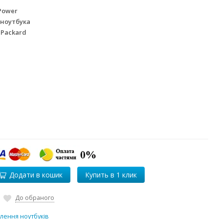
Power
 ноутбука
 Packard
Додати в кошик
До обраного
лення ноутбуків