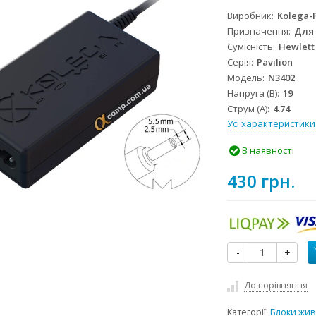
Виробник
Kolega-
Призначення
Для
Сумісність
Hewlett
Серія
Pavilion
Модель
N3402
Напруга (В)
19
Струм (А)
4.74
Усі характеристики
В наявності
430 грн.
-
+
До порівняння
Категорії:
Блоки жив