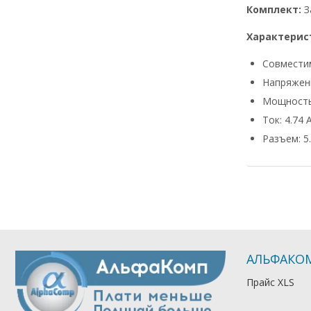
Комплект:
З
Характерис
Совмести
Напряжени
Мощность
Ток: 4.74 
Разъем: 5.
АЛЬФАКО
Прайс XLS