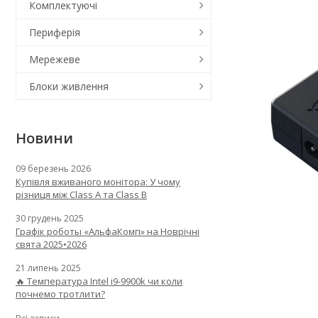
Комплектуючі
Периферія
Мережеве
Блоки живлення
Новини
09 березень 2026
Купівля вживаного монітора: У чому
різниця між Class A та Class B
30 грудень 2025
Графік роботы «АльфаКомп» на Новрічні
свята 2025•2026
21 липень 2025
🔥 Температура Intel i9-9900k чи коли
почнемо тротлити?