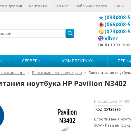
та відповіді
Контакти
Про нас
Публічна оферта
Ще
(098)808-5
(066)808-5
(073)808-5
Viber
Пн-Пт
10:00-18:00
И
СЕРВЕРИ
КОМПЛЕКТУЮЧІ
ПЕРИФ
оки живлення
Блоки живлення ноутбуків
Блок питания ноутбука
итания ноутбука HP Pavilion N3402
Product code:
KP-90-
Код:
zx128296
Блок питания ноутуб
90W • Разъем: 5.5×2