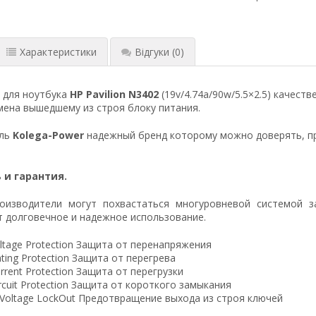
Характеристики
Відгуки
(0)
 для ноутбука
HP Pavilion N3402
(19v/4.74a/90w/5.5×2.5) качест
ена вышедшему из строя блоку питания.
ель
Kolega-Power
надежный бренд которому можно доверять, п
 и гарантия.
оизводители могут похвастаться многуровневой системой з
 долговечное и надежное использование.
ltage Protection Защита от перенапряжения
ting Protection Защита от перегрева
rrent Protection Защита от перегрузки
ircuit Protection Защита от короткого замыкания
 Voltage LockOut Предотвращение выхода из строя ключей