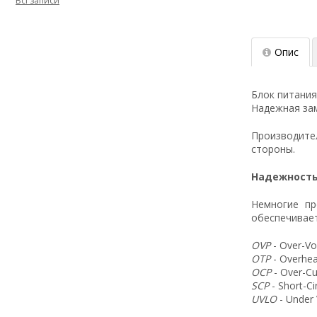
Всі записи
Опис
Блок питания
Надежная зам
Производит
стороны.
Надежность
Немногие пр
обеспечивает
OVP
- Over-Vo
OTP
- Overhea
OCP
- Over-Cu
SCP
- Short-C
UVLO
- Under