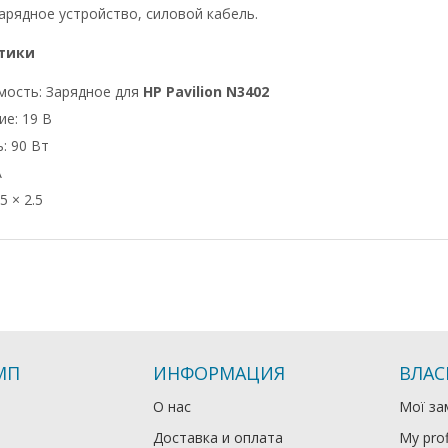
арядное устройство, силовой кабель.
тики
мость: Зарядное для
HP Pavilion N3402
е: 19 В
: 90 Вт
А
5 × 2.5
МП
ИНФОРМАЦИЯ
ВЛАС
О нас
Мої за
Доставка и оплата
My prof