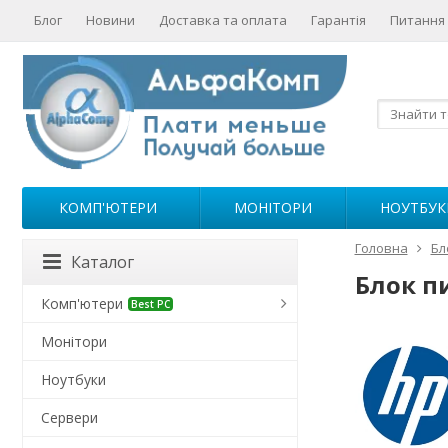
Блог
Новини
Доставка та оплата
Гарантія
Питання 
КОМП'ЮТЕРИ
МОНІТОРИ
НОУТБУК
Головна
Бл
Каталог
Блок п
Комп'ютери
Best PC
Монітори
Ноутбуки
Сервери