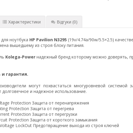
Характеристики
Відгуки
(0)
 для ноутбука
HP Pavilion N3295
(19v/4.74a/90w/5.5×2.5) качест
ена вышедшему из строя блоку питания.
ель
Kolega-Power
надежный бренд которому можно доверять, п
 и гарантия.
оизводители могут похвастаться многуровневой системой з
 долговечное и надежное использование.
ltage Protection Защита от перенапряжения
ting Protection Защита от перегрева
rrent Protection Защита от перегрузки
ircuit Protection Защита от короткого замыкания
 Voltage LockOut Предотвращение выхода из строя ключей