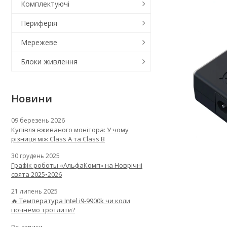
Комплектуючі
Периферія
Мережеве
Блоки живлення
Новини
09 березень 2026
Купівля вживаного монітора: У чому
різниця між Class A та Class B
30 грудень 2025
Графік роботы «АльфаКомп» на Новрічні
свята 2025•2026
21 липень 2025
🔥 Температура Intel i9-9900k чи коли
почнемо тротлити?