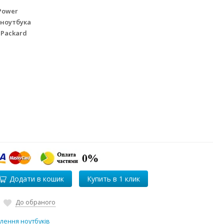
Power
 ноутбука
 Packard
Додати в кошик
До обраного
лення ноутбуків