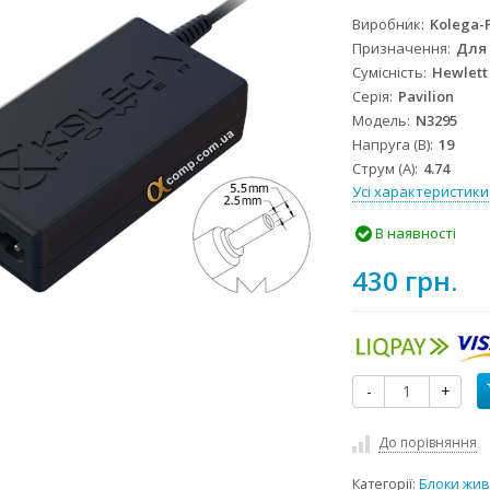
Виробник
Kolega-
Призначення
Для
Сумісність
Hewlett
Серія
Pavilion
Модель
N3295
Напруга (В)
19
Струм (А)
4.74
Усі характеристики
В наявності
430 грн.
-
+
До порівняння
Категорії:
Блоки жив