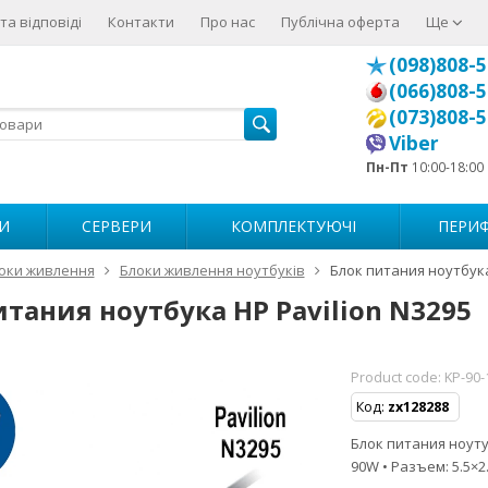
та відповіді
Контакти
Про нас
Публічна оферта
Ще
(098)808-5
(066)808-5
(073)808-5
Viber
Пн-Пт
10:00-18:00
И
СЕРВЕРИ
КОМПЛЕКТУЮЧІ
ПЕРИФ
оки живлення
Блоки живлення ноутбуків
Блок питания ноутбука
итания ноутбука HP Pavilion N3295
Product code:
KP-90-
Код:
zx128288
Блок питания ноутуб
90W • Разъем: 5.5×2