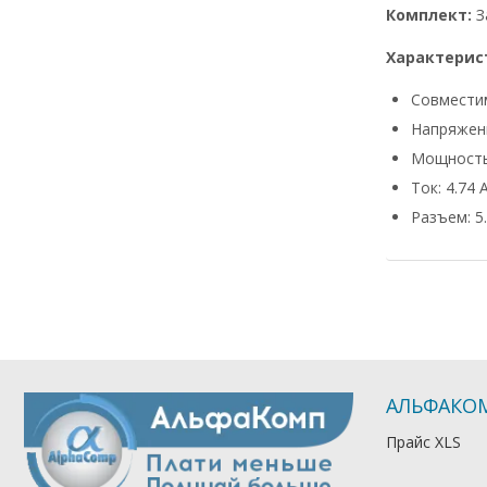
Комплект:
З
Характерис
Совмести
Напряжени
Мощность
Ток: 4.74 
Разъем: 5.
АЛЬФАКО
Прайс XLS