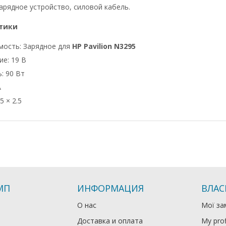
арядное устройство, силовой кабель.
тики
мость: Зарядное для
HP Pavilion N3295
е: 19 В
: 90 Вт
А
5 × 2.5
МП
ИНФОРМАЦИЯ
ВЛАС
О нас
Мої за
Доставка и оплата
My prof