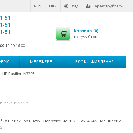
RUS
UKR
Вхід
Зареєструйтесь
1-51
1-51
Корзина (
0
)
1-51
на суму
0 грн.
Сб
10:00-16:00
ЕРІЯ
МЕРЕЖЕВЕ
БЛОКИ ЖИВЛЕННЯ
 HP Pavilion N3295
19-5525-P-N3295
ка HP Pavilion N3295 • Напряжение: 19V • Ток: 4.74A • Мощность:
.5