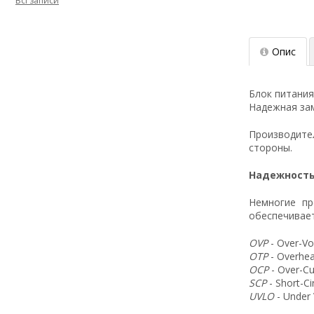
Всі записи
Опис
Блок питания
Надежная зам
Производит
стороны.
Надежность
Немногие пр
обеспечивает
OVP
- Over-Vo
OTP
- Overhea
OCP
- Over-Cu
SCP
- Short-C
UVLO
- Under